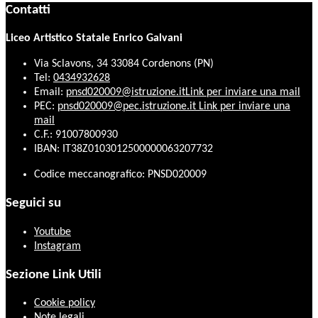
Contatti
Liceo Artistico Statale Enrico Galvani
Via Sclavons, 34 33084 Cordenons (PN)
Tel:
0434932628
Email:
pnsd020009@istruzione.it
Link per inviare una mail
PEC:
pnsd020009@pec.istruzione.it
Link per inviare una
mail
C.F.: 91007800930
IBAN: IT38Z0103012500000063207732
Codice meccanografico: PNSD020009
Seguici su
Youtube
Instagram
Sezione Link Utili
Cookie policy
Note legali