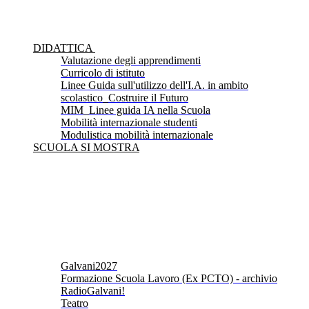
DIDATTICA
Valutazione degli apprendimenti
Curricolo di istituto
Linee Guida sull'utilizzo dell'I.A. in ambito
scolastico_Costruire il Futuro
MIM_Linee guida IA nella Scuola
Mobilità internazionale studenti
Modulistica mobilità internazionale
SCUOLA SI MOSTRA
Galvani2027
Formazione Scuola Lavoro (Ex PCTO) - archivio
RadioGalvani!
Teatro