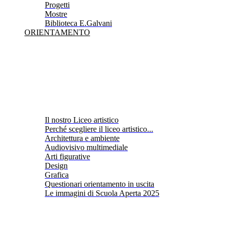
Progetti
Mostre
Biblioteca E.Galvani
ORIENTAMENTO
Il nostro Liceo artistico
Perché scegliere il liceo artistico...
Architettura e ambiente
Audiovisivo multimediale
Arti figurative
Design
Grafica
Questionari orientamento in uscita
Le immagini di Scuola Aperta 2025