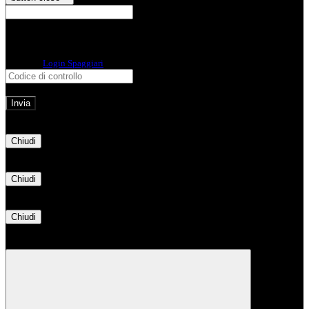
E-mail
Verrà inviato un messaggio
all'indirizzo indicato con le istruzioni necessarie.
Non hai una e-mail associata al nome utente? Effettua il reset della password
tramite la
Login Spaggiari
E-mail inviata, si prega di controllare la casella di posta elettronica!
Errore
Chiudi
Successo
Chiudi
Informazione
Chiudi
Attendere...
Attendere il completamento dell'operazione...