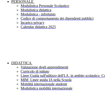
PERSONALE
Modulistica Personale Scolastico
Modulistica didattica
Modulistica - infortunio
Codice di comportamento dei dipendenti pubblici
Incarico privacy
Calendar didattica 2025
DIDATTICA
Valutazione degli apprendimenti
Curricolo di istituto
Linee Guida sull'utilizzo dell'I.A. in ambito scolastico_Co
MIM_Linee guida IA nella Scuola
Mobilità internazionale studenti
Modulistica mobilità internazionale