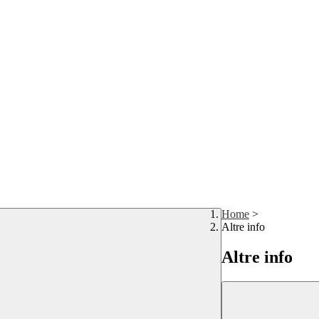
Home
>
Altre info
Altre info