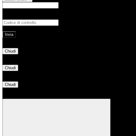
E-mail
Verrà inviato un messaggio all'indirizz
Non hai una e-mail associata al nome utente? Effettua il reset della password tram
E-mail inviata, si prega di controllare la casella di posta elettronica!
Errore
Chiudi
Successo
Chiudi
Informazione
Chiudi
Attendere...
Attendere il completamento dell'operazione...