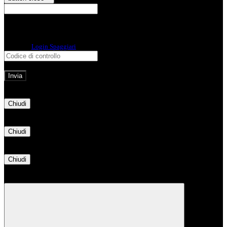
E-mail
Verrà inviato un messaggio
all'indirizzo indicato con le istruzioni necessarie.
Non hai una e-mail associata al nome utente? Effettua il reset della password
tramite la
Login Spaggiari
E-mail inviata, si prega di controllare la casella di posta elettronica!
Errore
Chiudi
Successo
Chiudi
Informazione
Chiudi
Attendere...
Attendere il completamento dell'operazione...