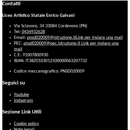
Contatti
Liceo Artistico Statale Enrico Galvani
Via Sclavons, 34 33084 Cordenons (PN)
Tel:
0434932628
Email:
pnsd020009@istruzione.it
Link per inviare una mail
PEC:
pnsd020009@pec.istruzione.it
Link per inviare una
mail
C.F.: 91007800930
IBAN: IT38Z0103012500000063207732
Codice meccanografico: PNSD020009
Seguici su
Youtube
Instagram
Sezione Link Utili
Cookie policy
Note legali