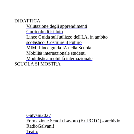
DIDATTICA
Valutazione degli apprendimenti
Curricolo di istituto
Linee Guida sull'utilizzo dell'I.A. in ambito
scolastico_Costruire il Futuro
MIM_Linee guida IA nella Scuola
Mobilità internazionale studenti
Modulistica mobilità internazionale
SCUOLA SI MOSTRA
Galvani2027
Formazione Scuola Lavoro (Ex PCTO) - archivio
RadioGalvani!
Teatro