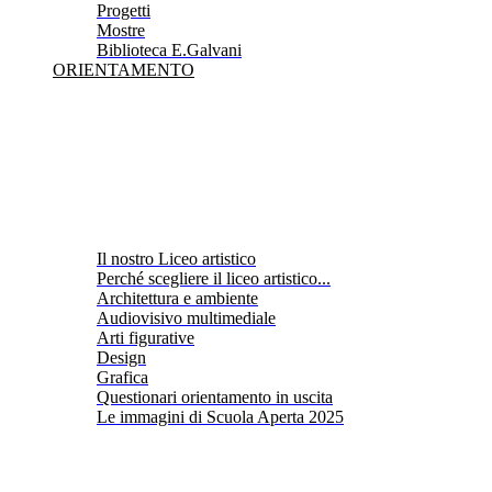
Progetti
Mostre
Biblioteca E.Galvani
ORIENTAMENTO
Il nostro Liceo artistico
Perché scegliere il liceo artistico...
Architettura e ambiente
Audiovisivo multimediale
Arti figurative
Design
Grafica
Questionari orientamento in uscita
Le immagini di Scuola Aperta 2025