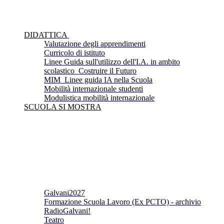
DIDATTICA
Valutazione degli apprendimenti
Curricolo di istituto
Linee Guida sull'utilizzo dell'I.A. in ambito
scolastico_Costruire il Futuro
MIM_Linee guida IA nella Scuola
Mobilità internazionale studenti
Modulistica mobilità internazionale
SCUOLA SI MOSTRA
Galvani2027
Formazione Scuola Lavoro (Ex PCTO) - archivio
RadioGalvani!
Teatro