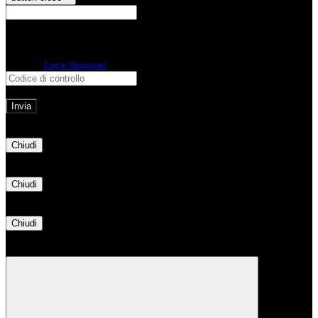
E-mail
Verrà inviato un messaggio
all'indirizzo indicato con le istruzioni necessarie.
Non hai una e-mail associata al nome utente? Effettua il reset della password
tramite la
Login Spaggiari
E-mail inviata, si prega di controllare la casella di posta elettronica!
Errore
Chiudi
Successo
Chiudi
Informazione
Chiudi
Attendere...
Attendere il completamento dell'operazione...