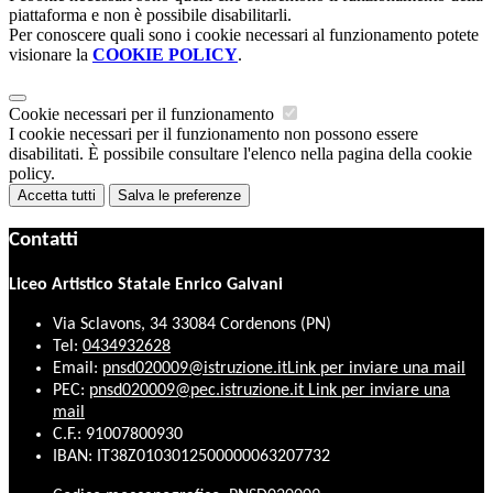
piattaforma e non è possibile disabilitarli.
Per conoscere quali sono i cookie necessari al funzionamento potete
visionare la
COOKIE POLICY
.
Cookie necessari per il funzionamento
I cookie necessari per il funzionamento non possono essere
disabilitati. È possibile consultare l'elenco nella pagina della cookie
policy.
Accetta tutti
Salva le preferenze
Contatti
Liceo Artistico Statale Enrico Galvani
Via Sclavons, 34 33084 Cordenons (PN)
Tel:
0434932628
Email:
pnsd020009@istruzione.it
Link per inviare una mail
PEC:
pnsd020009@pec.istruzione.it
Link per inviare una
mail
C.F.: 91007800930
IBAN: IT38Z0103012500000063207732