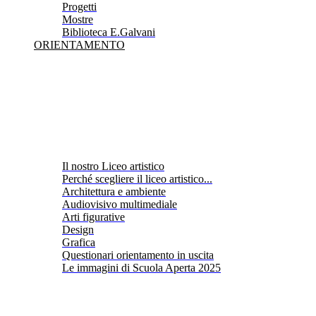
Progetti
Mostre
Biblioteca E.Galvani
ORIENTAMENTO
Il nostro Liceo artistico
Perché scegliere il liceo artistico...
Architettura e ambiente
Audiovisivo multimediale
Arti figurative
Design
Grafica
Questionari orientamento in uscita
Le immagini di Scuola Aperta 2025