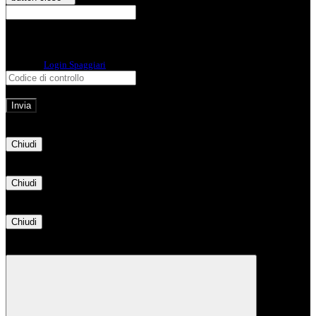
E-mail
Verrà inviato un messaggio
all'indirizzo indicato con le istruzioni necessarie.
Non hai una e-mail associata al nome utente? Effettua il reset della password
tramite la
Login Spaggiari
E-mail inviata, si prega di controllare la casella di posta elettronica!
Errore
Chiudi
Successo
Chiudi
Informazione
Chiudi
Attendere...
Attendere il completamento dell'operazione...