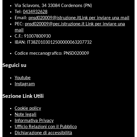
Via Sclavons, 34 33084 Cordenons (PN)
Tel:
0434932628
Email:
pnsd020009@istruzione.it
Link per inviare una mail
PEC:
pnsd020009@pec.istruzione.it
Link per inviare una
mail
C.F.: 91007800930
IBAN: IT38Z0103012500000063207732
Codice meccanografico: PNSD020009
Seguici su
Youtube
Instagram
Sezione Link Utili
Cookie policy
Note legali
Informativa Privacy
Ufficio Relazioni con il Pubblico
Dichiarazione di accessibilità