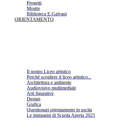
Progetti
Mostre
Biblioteca E.Galvani
ORIENTAMENTO
Il nostro Liceo artistico
Perché scegliere il liceo artistico...
Architettura e ambiente
Audiovisivo multimediale
Arti figurative
Design
Grafica
Questionari orientamento in uscita
Le immagini di Scuola Aperta 2025