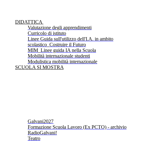
DIDATTICA
Valutazione degli apprendimenti
Curricolo di istituto
Linee Guida sull'utilizzo dell'I.A. in ambito
scolastico_Costruire il Futuro
MIM_Linee guida IA nella Scuola
Mobilità internazionale studenti
Modulistica mobilità internazionale
SCUOLA SI MOSTRA
Galvani2027
Formazione Scuola Lavoro (Ex PCTO) - archivio
RadioGalvani!
Teatro