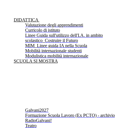
DIDATTICA
Valutazione degli apprendimenti
Curricolo di istituto
Linee Guida sull'utilizzo dell'I.A. in ambito
scolastico_Costruire il Futuro
MIM_Linee guida IA nella Scuola
Mobilità internazionale studenti
Modulistica mobilità internazionale
SCUOLA SI MOSTRA
Galvani2027
Formazione Scuola Lavoro (Ex PCTO) - archivio
RadioGalvani!
Teatro