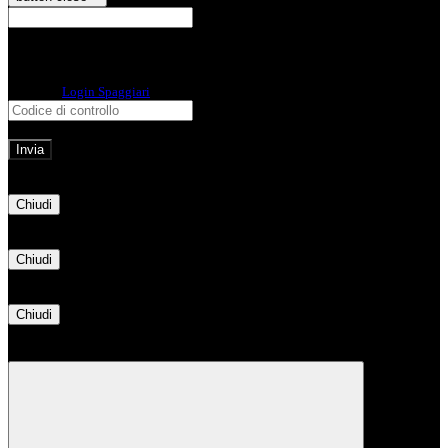
E-mail
Verrà inviato un messaggio
all'indirizzo indicato con le istruzioni necessarie.
Non hai una e-mail associata al nome utente? Effettua il reset della password
tramite la
Login Spaggiari
E-mail inviata, si prega di controllare la casella di posta elettronica!
Errore
Chiudi
Successo
Chiudi
Informazione
Chiudi
Attendere...
Attendere il completamento dell'operazione...