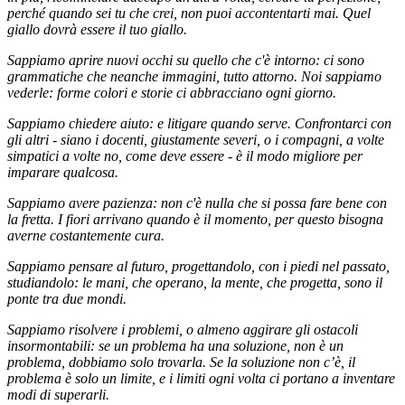
perché quando sei tu che crei, non puoi accontentarti mai. Quel
giallo dovrà essere il tuo giallo.
Sappiamo aprire nuovi occhi su quello che c'è intorno: ci sono
grammatiche che neanche immagini, tutto attorno. Noi sappiamo
vederle: forme colori e storie ci abbracciano ogni giorno.
Sappiamo chiedere aiuto: e litigare quando serve. Confrontarci con
gli altri - siano i docenti, giustamente severi, o i compagni, a volte
simpatici a volte no, come deve essere - è il modo migliore per
imparare qualcosa.
Sappiamo avere pazienza: non c'è nulla che si possa fare bene con
la fretta. I fiori arrivano quando è il momento, per questo bisogna
averne costantemente cura.
Sappiamo pensare al futuro, progettandolo, con i piedi nel passato,
studiandolo: le mani, che operano, la mente, che progetta, sono il
ponte tra due mondi.
Sappiamo risolvere i problemi, o almeno aggirare gli ostacoli
insormontabili: se un problema ha una soluzione, non è un
problema, dobbiamo solo trovarla. Se la soluzione non c’è, il
problema è solo un limite, e i limiti ogni volta ci portano a inventare
modi di superarli.