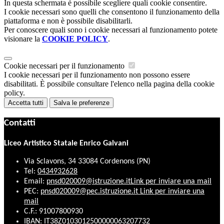
In questa schermata è possibile scegliere quali cookie consentire.
I cookie necessari sono quelli che consentono il funzionamento della
piattaforma e non è possibile disabilitarli.
Per conoscere quali sono i cookie necessari al funzionamento potete
visionare la
COOKIE POLICY
.
Cookie necessari per il funzionamento
I cookie necessari per il funzionamento non possono essere
disabilitati. È possibile consultare l'elenco nella pagina della cookie
policy.
Accetta tutti
Salva le preferenze
Contatti
Liceo Artistico Statale Enrico Galvani
Via Sclavons, 34 33084 Cordenons (PN)
Tel:
0434932628
Email:
pnsd020009@istruzione.it
Link per inviare una mail
PEC:
pnsd020009@pec.istruzione.it
Link per inviare una
mail
C.F.: 91007800930
IBAN: IT38Z0103012500000063207732