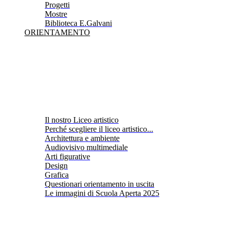
Progetti
Mostre
Biblioteca E.Galvani
ORIENTAMENTO
Il nostro Liceo artistico
Perché scegliere il liceo artistico...
Architettura e ambiente
Audiovisivo multimediale
Arti figurative
Design
Grafica
Questionari orientamento in uscita
Le immagini di Scuola Aperta 2025