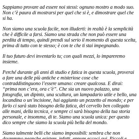
Sappiamo provare ad essere noi stessi: ognuno mostro a modo suo.
Non c’è paura di mostrarsi per quel che si è, e dimostrare quel che
si ha.
Non siamo una scuola facile, non illuderti: in realtà è la semplicità
che è difficile a farsi. Siamo una strada che non può essere una
perdita di tempo, quindi prendi sul serio il momento di questa scelta,
prima di tutto con te stesso; è con te che ti stai impegnando.
Il tuo futuro devi inventarlo tu; con quali mezzi, lo impareremo
insieme.
Perché durante gli anni di studio e fatica in questa scuola, proverai
a fare una delle più antiche e misteriose cose che
contraddistinguono l’essere umano: creare qualcosa. E dirai:
“prima non c’era, ora c’è”. Che sia un nuovo palazzo, una
fotografia, un dipinto, una scultura, un lampadario utile e bello, una
locandina o un’incisione, hai aggiunto un pezzetto al mondo; e per
farlo ci sarà stato bisogno della fatica, del cervello ben collegato
alle mani, della tecnica, e sempre ci sarà bisogno della tua storia
personale, e insomma, di te. Siamo una scuola unica: per questo
dico sempre che siamo la scuola più bella del mondo.
Siamo talmente belli che siamo impossibili: sembra che non
dovremmo neanche esistere, infatti, eppure eccoci qui. Piccoli e