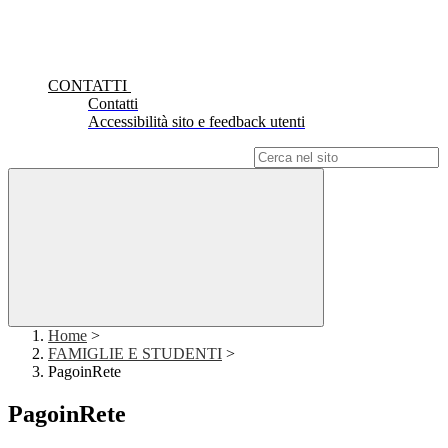
CONTATTI
Contatti
Accessibilità sito e feedback utenti
Campo di ricerca per le pagine del sito
Home
>
FAMIGLIE E STUDENTI
>
PagoinRete
PagoinRete