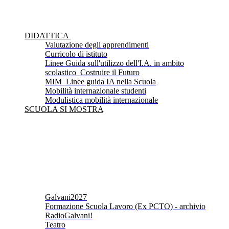
DIDATTICA
Valutazione degli apprendimenti
Curricolo di istituto
Linee Guida sull'utilizzo dell'I.A. in ambito
scolastico_Costruire il Futuro
MIM_Linee guida IA nella Scuola
Mobilità internazionale studenti
Modulistica mobilità internazionale
SCUOLA SI MOSTRA
Galvani2027
Formazione Scuola Lavoro (Ex PCTO) - archivio
RadioGalvani!
Teatro