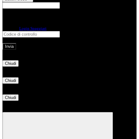
E-mail
Verrà inviato un messaggio
all'indirizzo indicato con le istruzioni necessarie.
Non hai una e-mail associata al nome utente? Effettua il reset della password
tramite la
Login Spaggiari
E-mail inviata, si prega di controllare la casella di posta elettronica!
Errore
Chiudi
Successo
Chiudi
Informazione
Chiudi
Attendere...
Attendere il completamento dell'operazione...