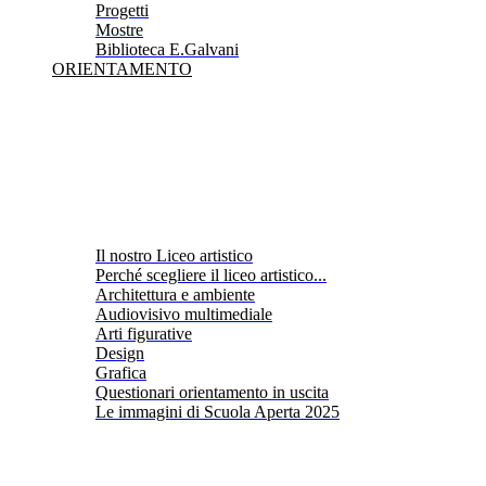
Progetti
Mostre
Biblioteca E.Galvani
ORIENTAMENTO
Il nostro Liceo artistico
Perché scegliere il liceo artistico...
Architettura e ambiente
Audiovisivo multimediale
Arti figurative
Design
Grafica
Questionari orientamento in uscita
Le immagini di Scuola Aperta 2025