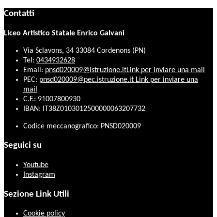
Contatti
Liceo Artistico Statale Enrico Galvani
Via Sclavons, 34 33084 Cordenons (PN)
Tel:
0434932628
Email:
pnsd020009@istruzione.it
Link per inviare una mail
PEC:
pnsd020009@pec.istruzione.it
Link per inviare una
mail
C.F.: 91007800930
IBAN: IT38Z0103012500000063207732
Codice meccanografico: PNSD020009
Seguici su
Youtube
Instagram
Sezione Link Utili
Cookie policy