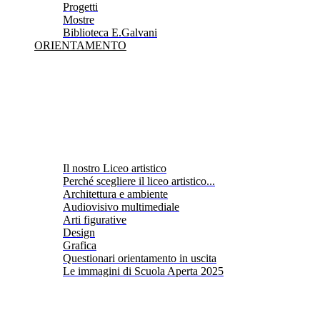
Progetti
Mostre
Biblioteca E.Galvani
ORIENTAMENTO
Il nostro Liceo artistico
Perché scegliere il liceo artistico...
Architettura e ambiente
Audiovisivo multimediale
Arti figurative
Design
Grafica
Questionari orientamento in uscita
Le immagini di Scuola Aperta 2025