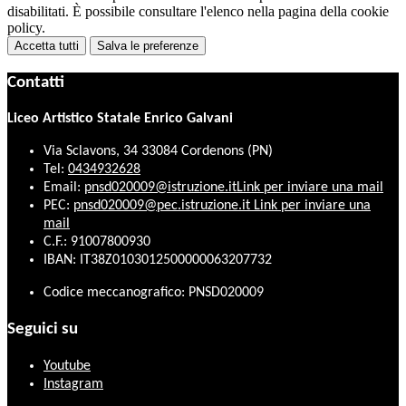
disabilitati. È possibile consultare l'elenco nella pagina della cookie
policy.
Accetta tutti
Salva le preferenze
Contatti
Liceo Artistico Statale Enrico Galvani
Via Sclavons, 34 33084 Cordenons (PN)
Tel:
0434932628
Email:
pnsd020009@istruzione.it
Link per inviare una mail
PEC:
pnsd020009@pec.istruzione.it
Link per inviare una
mail
C.F.: 91007800930
IBAN: IT38Z0103012500000063207732
Codice meccanografico: PNSD020009
Seguici su
Youtube
Instagram