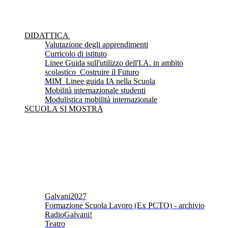
DIDATTICA
Valutazione degli apprendimenti
Curricolo di istituto
Linee Guida sull'utilizzo dell'I.A. in ambito
scolastico_Costruire il Futuro
MIM_Linee guida IA nella Scuola
Mobilità internazionale studenti
Modulistica mobilità internazionale
SCUOLA SI MOSTRA
Galvani2027
Formazione Scuola Lavoro (Ex PCTO) - archivio
RadioGalvani!
Teatro