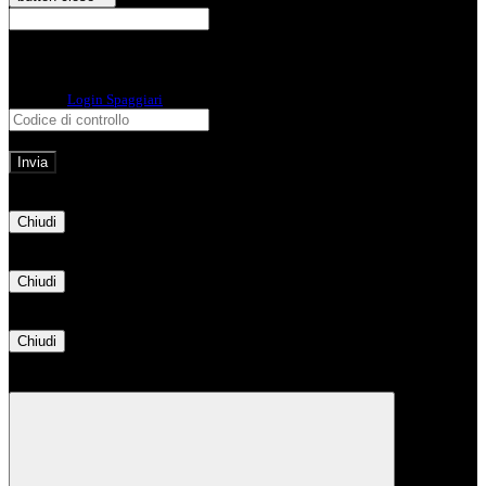
E-mail
Verrà inviato un messaggio
all'indirizzo indicato con le istruzioni necessarie.
Non hai una e-mail associata al nome utente? Effettua il reset della password
tramite la
Login Spaggiari
E-mail inviata, si prega di controllare la casella di posta elettronica!
Errore
Chiudi
Successo
Chiudi
Informazione
Chiudi
Attendere...
Attendere il completamento dell'operazione...