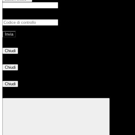
E-mail
Verrà inviato un messaggio all'indirizz
Non hai una e-mail associata al nome utente? Effettua il reset della password tram
E-mail inviata, si prega di controllare la casella di posta elettronica!
Errore
Chiudi
Successo
Chiudi
Informazione
Chiudi
Attendere...
Attendere il completamento dell'operazione...