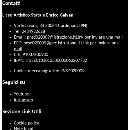
Contatti
Liceo Artistico Statale Enrico Galvani
Via Sclavons, 34 33084 Cordenons (PN)
Tel:
0434932628
Email:
pnsd020009@istruzione.it
Link per inviare una mail
PEC:
pnsd020009@pec.istruzione.it
Link per inviare una
mail
C.F.: 91007800930
IBAN: IT38Z0103012500000063207732
Codice meccanografico: PNSD020009
Seguici su
Youtube
Instagram
Sezione Link Utili
Cookie policy
Note legali