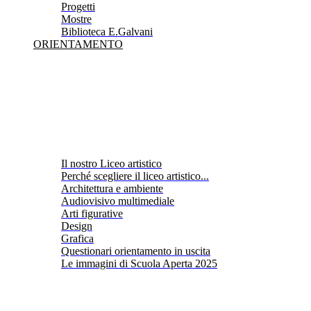
Progetti
Mostre
Biblioteca E.Galvani
ORIENTAMENTO
Il nostro Liceo artistico
Perché scegliere il liceo artistico...
Architettura e ambiente
Audiovisivo multimediale
Arti figurative
Design
Grafica
Questionari orientamento in uscita
Le immagini di Scuola Aperta 2025