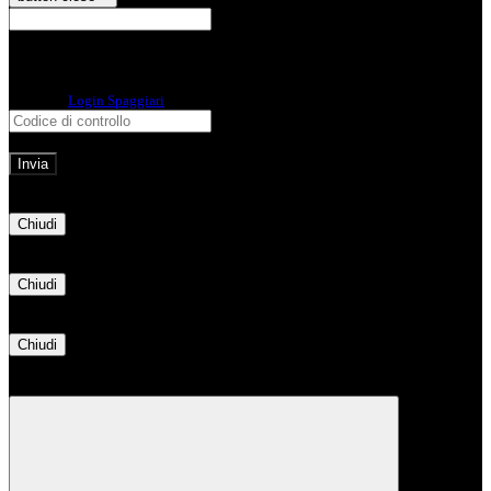
E-mail
Verrà inviato un messaggio
all'indirizzo indicato con le istruzioni necessarie.
Non hai una e-mail associata al nome utente? Effettua il reset della password
tramite la
Login Spaggiari
E-mail inviata, si prega di controllare la casella di posta elettronica!
Errore
Chiudi
Successo
Chiudi
Informazione
Chiudi
Attendere...
Attendere il completamento dell'operazione...