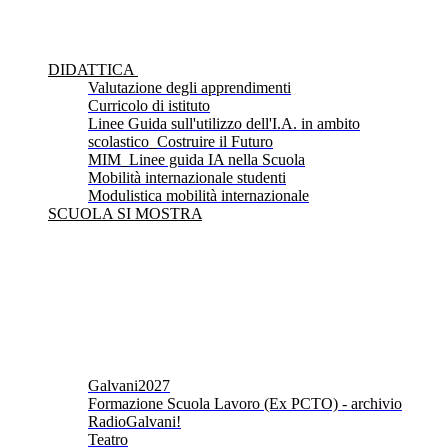
DIDATTICA
Valutazione degli apprendimenti
Curricolo di istituto
Linee Guida sull'utilizzo dell'I.A. in ambito
scolastico_Costruire il Futuro
MIM_Linee guida IA nella Scuola
Mobilità internazionale studenti
Modulistica mobilità internazionale
SCUOLA SI MOSTRA
Galvani2027
Formazione Scuola Lavoro (Ex PCTO) - archivio
RadioGalvani!
Teatro