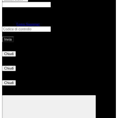
E-mail
Verrà inviato un messaggio
all'indirizzo indicato con le istruzioni necessarie.
Non hai una e-mail associata al nome utente? Effettua il reset della password
tramite la
Login Spaggiari
E-mail inviata, si prega di controllare la casella di posta elettronica!
Errore
Chiudi
Successo
Chiudi
Informazione
Chiudi
Attendere...
Attendere il completamento dell'operazione...