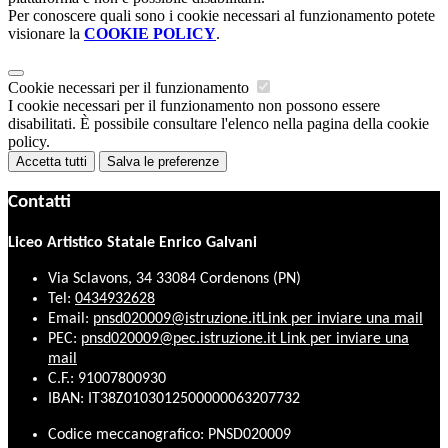
Per conoscere quali sono i cookie necessari al funzionamento potete
visionare la
COOKIE POLICY
.
Cookie necessari per il funzionamento
I cookie necessari per il funzionamento non possono essere
disabilitati. È possibile consultare l'elenco nella pagina della cookie
policy.
Accetta tutti
Salva le preferenze
Contatti
Liceo Artistico Statale Enrico Galvani
Via Sclavons, 34 33084 Cordenons (PN)
Tel:
0434932628
Email:
pnsd020009@istruzione.it
Link per inviare una mail
PEC:
pnsd020009@pec.istruzione.it
Link per inviare una
mail
C.F.: 91007800930
IBAN: IT38Z0103012500000063207732
Codice meccanografico: PNSD020009