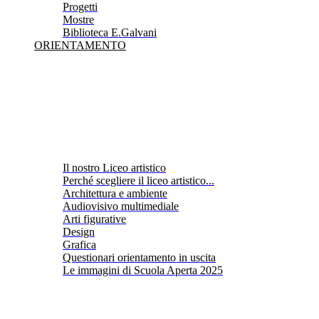
Progetti
Mostre
Biblioteca E.Galvani
ORIENTAMENTO
Il nostro Liceo artistico
Perché scegliere il liceo artistico...
Architettura e ambiente
Audiovisivo multimediale
Arti figurative
Design
Grafica
Questionari orientamento in uscita
Le immagini di Scuola Aperta 2025