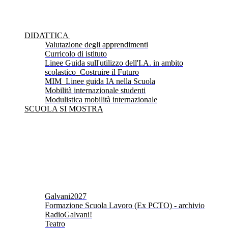
DIDATTICA
Valutazione degli apprendimenti
Curricolo di istituto
Linee Guida sull'utilizzo dell'I.A. in ambito
scolastico_Costruire il Futuro
MIM_Linee guida IA nella Scuola
Mobilità internazionale studenti
Modulistica mobilità internazionale
SCUOLA SI MOSTRA
Galvani2027
Formazione Scuola Lavoro (Ex PCTO) - archivio
RadioGalvani!
Teatro