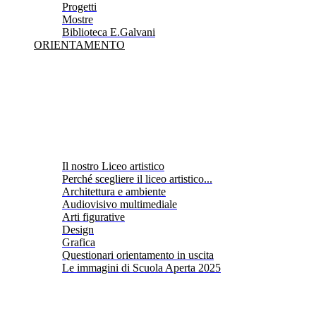
Progetti
Mostre
Biblioteca E.Galvani
ORIENTAMENTO
Il nostro Liceo artistico
Perché scegliere il liceo artistico...
Architettura e ambiente
Audiovisivo multimediale
Arti figurative
Design
Grafica
Questionari orientamento in uscita
Le immagini di Scuola Aperta 2025