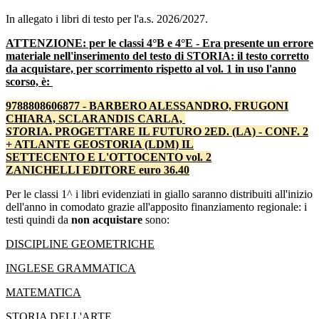
In allegato i libri di testo per l'a.s. 2026/2027.
ATTENZIONE: per le classi 4°B e 4°E - Era presente un errore
materiale nell'inserimento del testo di STORIA: il testo corretto
da acquistare, per scorrimento rispetto al vol. 1 in uso l'anno
scorso, è:
9788808606877 - BARBERO ALESSANDRO, FRUGONI
CHIARA, SCLARANDIS CARLA,
STO
RIA. PROGETTARE IL FUTURO 2ED. (LA) - CONF. 2
+ ATLANTE GEOSTORIA (LDM) IL
SETTECENTO E L'OTTOCENTO vol. 2
ZANICHELLI EDITORE euro 36.40
Per le classi 1^ i libri evidenziati in giallo saranno distribuiti all'inizio
dell'anno in comodato grazie all'apposito finanziamento regionale: i
testi quindi da
non acquistare
sono:
DISCIPLINE GEOMETRICHE
INGLESE GRAMMATICA
MATEMATICA
STORIA DELL'ARTE