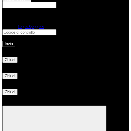
E-mail
Verrà inviato un messaggio
all'indirizzo indicato con le istruzioni necessarie.
Non hai una e-mail associata al nome utente? Effettua il reset della password
tramite la
Login Spaggiari
E-mail inviata, si prega di controllare la casella di posta elettronica!
Errore
Chiudi
Successo
Chiudi
Informazione
Chiudi
Attendere...
Attendere il completamento dell'operazione...