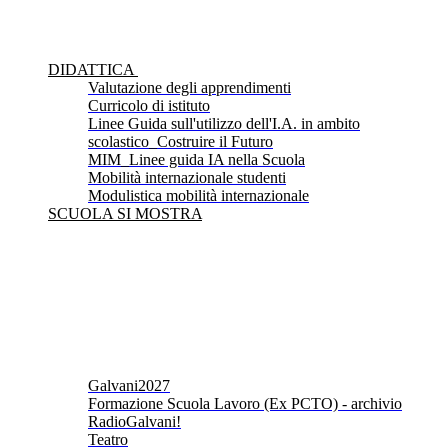
DIDATTICA
Valutazione degli apprendimenti
Curricolo di istituto
Linee Guida sull'utilizzo dell'I.A. in ambito
scolastico_Costruire il Futuro
MIM_Linee guida IA nella Scuola
Mobilità internazionale studenti
Modulistica mobilità internazionale
SCUOLA SI MOSTRA
Galvani2027
Formazione Scuola Lavoro (Ex PCTO) - archivio
RadioGalvani!
Teatro