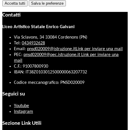
Accetta tutti
Salva le preferenze
Contatti
Liceo Artistico Statale Enrico Galvani
Via Sclavons, 34 33084 Cordenons (PN)
Tel:
0434932628
Email:
pnsd020009@istruzione.it
Link per inviare una mail
PEC:
pnsd020009@pec.istruzione.it
Link per inviare una
mail
C.F.: 91007800930
IBAN: IT38Z0103012500000063207732
Codice meccanografico: PNSD020009
Seguici su
Youtube
Instagram
Sezione Link Utili