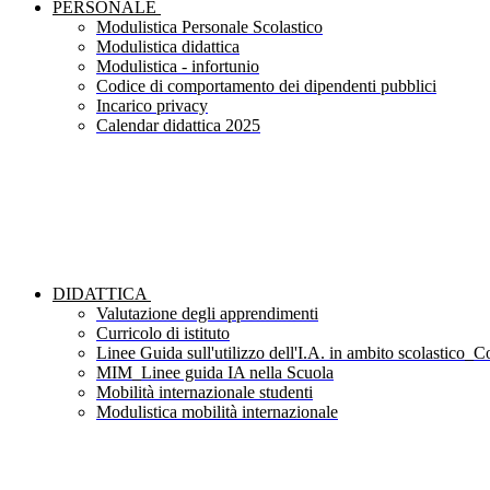
PERSONALE
Modulistica Personale Scolastico
Modulistica didattica
Modulistica - infortunio
Codice di comportamento dei dipendenti pubblici
Incarico privacy
Calendar didattica 2025
DIDATTICA
Valutazione degli apprendimenti
Curricolo di istituto
Linee Guida sull'utilizzo dell'I.A. in ambito scolastico_Co
MIM_Linee guida IA nella Scuola
Mobilità internazionale studenti
Modulistica mobilità internazionale