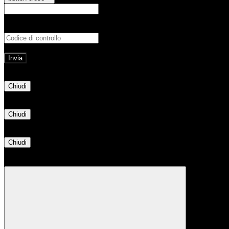
E-mail
Verrà inviato un messaggio all'indirizz
Non hai una e-mail associata al nome utente? Effettua il reset della password tram
E-mail inviata, si prega di controllare la casella di posta elettronica!
Errore
Chiudi
Successo
Chiudi
Informazione
Chiudi
Attendere...
Attendere il completamento dell'operazione...