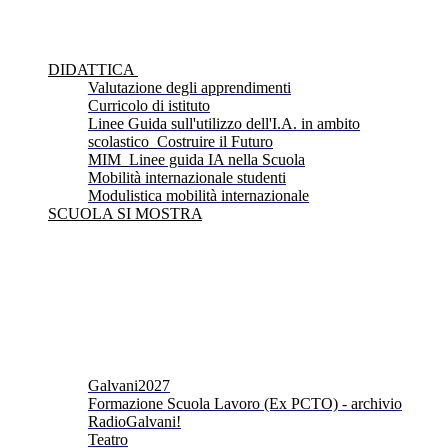
DIDATTICA
Valutazione degli apprendimenti
Curricolo di istituto
Linee Guida sull'utilizzo dell'I.A. in ambito
scolastico_Costruire il Futuro
MIM_Linee guida IA nella Scuola
Mobilità internazionale studenti
Modulistica mobilità internazionale
SCUOLA SI MOSTRA
Galvani2027
Formazione Scuola Lavoro (Ex PCTO) - archivio
RadioGalvani!
Teatro