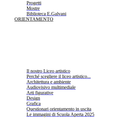
Progetti
Mostre
Biblioteca E.Galvani
ORIENTAMENTO
Il nostro Liceo artistico
Perché scegliere il liceo artistico...
Architettura e ambiente
Audiovisivo multimediale
Arti figurative
Design
Grafica
Questionari orientamento in uscita
Le immagini di Scuola Aperta 2025