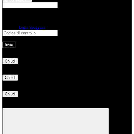
E-mail
Verrà inviato un messaggio
all'indirizzo indicato con le istruzioni necessarie.
Non hai una e-mail associata al nome utente? Effettua il reset della password
tramite la
Login Spaggiari
E-mail inviata, si prega di controllare la casella di posta elettronica!
Errore
Chiudi
Successo
Chiudi
Informazione
Chiudi
Attendere...
Attendere il completamento dell'operazione...