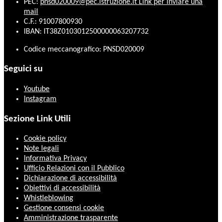
PEC:
pnsd020009@pec.istruzione.it
Link per inviare una
mail
C.F.: 91007800930
IBAN: IT38Z0103012500000063207732
Codice meccanografico: PNSD020009
Seguici su
Youtube
Instagram
Sezione Link Utili
Cookie policy
Note legali
Informativa Privacy
Ufficio Relazioni con il Pubblico
Dichiarazione di accessibilità
Obiettivi di accessibilità
Whistleblowing
Gestione consensi cookie
Amministrazione trasparente