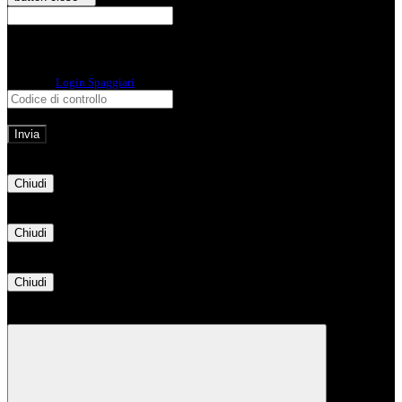
E-mail
Verrà inviato un messaggio
all'indirizzo indicato con le istruzioni necessarie.
Non hai una e-mail associata al nome utente? Effettua il reset della password
tramite la
Login Spaggiari
E-mail inviata, si prega di controllare la casella di posta elettronica!
Errore
Chiudi
Successo
Chiudi
Informazione
Chiudi
Attendere...
Attendere il completamento dell'operazione...