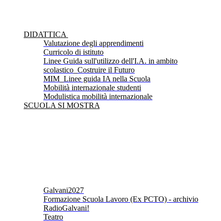
DIDATTICA
Valutazione degli apprendimenti
Curricolo di istituto
Linee Guida sull'utilizzo dell'I.A. in ambito
scolastico_Costruire il Futuro
MIM_Linee guida IA nella Scuola
Mobilità internazionale studenti
Modulistica mobilità internazionale
SCUOLA SI MOSTRA
Galvani2027
Formazione Scuola Lavoro (Ex PCTO) - archivio
RadioGalvani!
Teatro