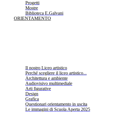
Progetti
Mostre
Biblioteca E.Galvani
ORIENTAMENTO
Il nostro Liceo artistico
Perché scegliere il liceo artistico...
Architettura e ambiente
Audiovisivo multimediale
Arti figurative
Design
Grafica
Questionari orientamento in uscita
Le immagini di Scuola Aperta 2025