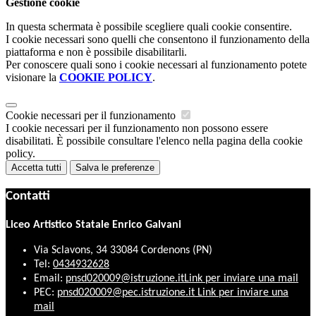
Gestione cookie
In questa schermata è possibile scegliere quali cookie consentire.
I cookie necessari sono quelli che consentono il funzionamento della
piattaforma e non è possibile disabilitarli.
Per conoscere quali sono i cookie necessari al funzionamento potete
visionare la
COOKIE POLICY
.
Cookie necessari per il funzionamento
I cookie necessari per il funzionamento non possono essere
disabilitati. È possibile consultare l'elenco nella pagina della cookie
policy.
Accetta tutti
Salva le preferenze
Contatti
Liceo Artistico Statale Enrico Galvani
Via Sclavons, 34 33084 Cordenons (PN)
Tel:
0434932628
Email:
pnsd020009@istruzione.it
Link per inviare una mail
PEC:
pnsd020009@pec.istruzione.it
Link per inviare una
mail