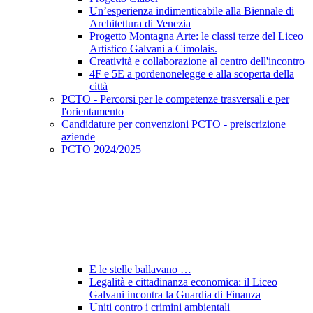
Un’esperienza indimenticabile alla Biennale di
Architettura di Venezia
Progetto Montagna Arte: le classi terze del Liceo
Artistico Galvani a Cimolais.
Creatività e collaborazione al centro dell'incontro
4F e 5E a pordenonelegge e alla scoperta della
città
PCTO - Percorsi per le competenze trasversali e per
l'orientamento
Candidature per convenzioni PCTO - preiscrizione
aziende
PCTO 2024/2025
E le stelle ballavano …
Legalità e cittadinanza economica: il Liceo
Galvani incontra la Guardia di Finanza
Uniti contro i crimini ambientali