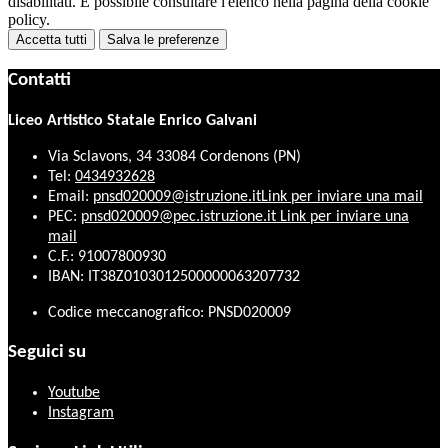
disabilitati. È possibile consultare l'elenco nella pagina della cookie
policy.
Accetta tutti
Salva le preferenze
Contatti
Liceo Artistico Statale Enrico Galvani
Via Sclavons, 34 33084 Cordenons (PN)
Tel:
0434932628
Email:
pnsd020009@istruzione.it
Link per inviare una mail
PEC:
pnsd020009@pec.istruzione.it
Link per inviare una
mail
C.F.: 91007800930
IBAN: IT38Z0103012500000063207732
Codice meccanografico: PNSD020009
Seguici su
Youtube
Instagram