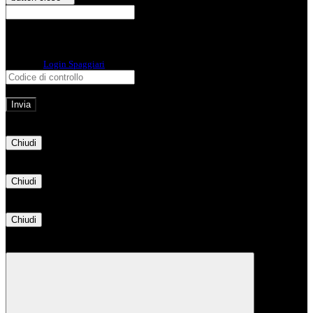
E-mail
Verrà inviato un messaggio
all'indirizzo indicato con le istruzioni necessarie.
Non hai una e-mail associata al nome utente? Effettua il reset della password
tramite la
Login Spaggiari
E-mail inviata, si prega di controllare la casella di posta elettronica!
Errore
Chiudi
Successo
Chiudi
Informazione
Chiudi
Attendere...
Attendere il completamento dell'operazione...