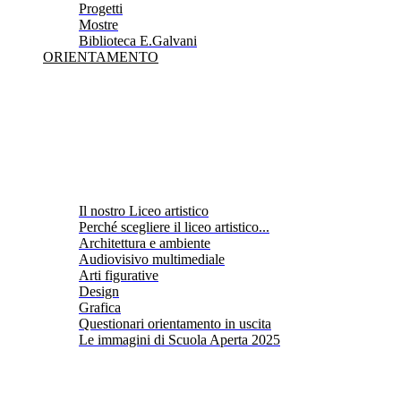
Progetti
Mostre
Biblioteca E.Galvani
ORIENTAMENTO
Il nostro Liceo artistico
Perché scegliere il liceo artistico...
Architettura e ambiente
Audiovisivo multimediale
Arti figurative
Design
Grafica
Questionari orientamento in uscita
Le immagini di Scuola Aperta 2025