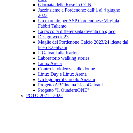
Giornata delle Rose in CGN
Jazzinsieme a Pordenone: dall’1 al 4 giugno
2023
Un marchio per ASP Cordenonese Virginia
Fabbri Taliento
La raccolta differenziata diventa un gioco
Design week 23
Maglie del Pordenone Calcio 2023/24 ideate dal
liceo E.Galvani
Il Galvani alla Karton
Laboratorio walking stories
Linux Arena
Contro la violenza sulle donne
Linux Day e Linux Arena
Un logo per il Circolo Anziani
Progetto ABCinema LiceoGalvani
Progetto "Il QuadernONE"
PCTO 2021 - 2022