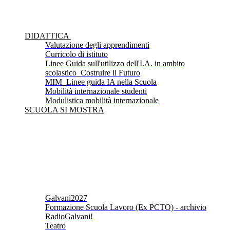
DIDATTICA
Valutazione degli apprendimenti
Curricolo di istituto
Linee Guida sull'utilizzo dell'I.A. in ambito
scolastico_Costruire il Futuro
MIM_Linee guida IA nella Scuola
Mobilità internazionale studenti
Modulistica mobilità internazionale
SCUOLA SI MOSTRA
Galvani2027
Formazione Scuola Lavoro (Ex PCTO) - archivio
RadioGalvani!
Teatro