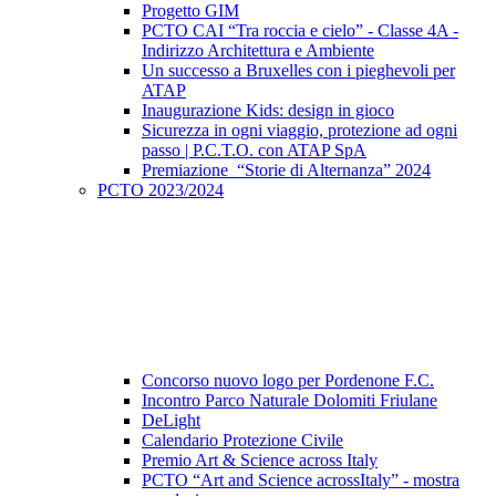
Progetto GIM
PCTO CAI “Tra roccia e cielo” - Classe 4A -
Indirizzo Architettura e Ambiente
Un successo a Bruxelles con i pieghevoli per
ATAP
Inaugurazione Kids: design in gioco
Sicurezza in ogni viaggio, protezione ad ogni
passo | P.C.T.O. con ATAP SpA
Premiazione “Storie di Alternanza” 2024
PCTO 2023/2024
Concorso nuovo logo per Pordenone F.C.
Incontro Parco Naturale Dolomiti Friulane
DeLight
Calendario Protezione Civile
Premio Art & Science across Italy
PCTO “Art and Science acrossItaly” - mostra