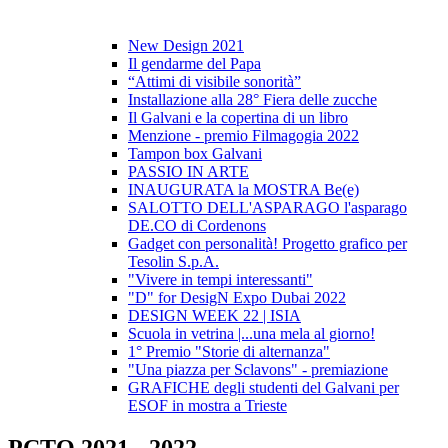
New Design 2021
Il gendarme del Papa
“Attimi di visibile sonorità”
Installazione alla 28° Fiera delle zucche
Il Galvani e la copertina di un libro
Menzione - premio Filmagogia 2022
Tampon box Galvani
PASSIO IN ARTE
INAUGURATA la MOSTRA Be(e)
SALOTTO DELL'ASPARAGO l'asparago
DE.CO di Cordenons
Gadget con personalità! Progetto grafico per
Tesolin S.p.A.
"Vivere in tempi interessanti"
"D" for DesigN Expo Dubai 2022
DESIGN WEEK 22 | ISIA
Scuola in vetrina |...una mela al giorno!
1° Premio "Storie di alternanza"
"Una piazza per Sclavons" - premiazione
GRAFICHE degli studenti del Galvani per
ESOF in mostra a Trieste