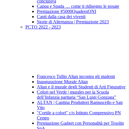
conclusiva
Cappa e Spada … come ti ridisegno le posate
Premiazione #5000QuadernONI
Canti dalla casa dei viventi
Storie di Alternanza | Premiazione 2023
PCTO 2022 - 2023
Francesco Tullio Altan incontra gli studenti
Inaugurazione Murale Altan
Altan e il murale degli Studenti di Arti Figurative
Colori nel Verde | murales per la Scuola
dell’Infanzia paritaria “San Luigi Gonzaga”
ALTAN | Cantina Produttori Ramuscello e San
Vito
"Cortile a colori" c/o Istituto Comprensivo PN
Centro
Premiazione Gadget con Personalità per Tesolin
SpA