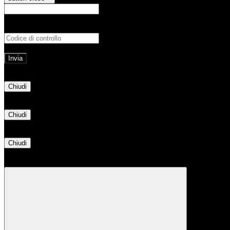
E-mail
Verrà inviato un messaggio all'indirizz
Non hai una e-mail associata al nome utente? Effettua il reset della password tram
E-mail inviata, si prega di controllare la casella di posta elettronica!
Errore
Chiudi
Successo
Chiudi
Informazione
Chiudi
Attendere...
Attendere il completamento dell'operazione...