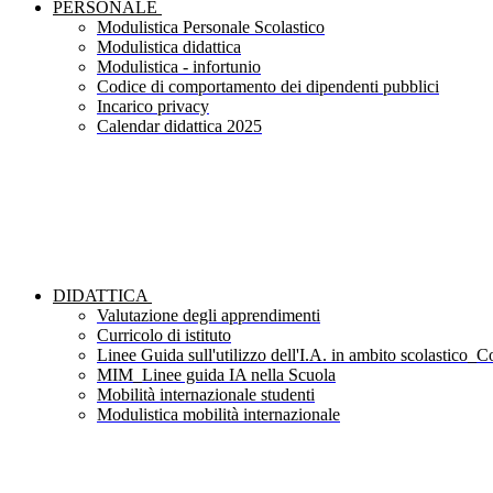
PERSONALE
Modulistica Personale Scolastico
Modulistica didattica
Modulistica - infortunio
Codice di comportamento dei dipendenti pubblici
Incarico privacy
Calendar didattica 2025
DIDATTICA
Valutazione degli apprendimenti
Curricolo di istituto
Linee Guida sull'utilizzo dell'I.A. in ambito scolastico_Co
MIM_Linee guida IA nella Scuola
Mobilità internazionale studenti
Modulistica mobilità internazionale