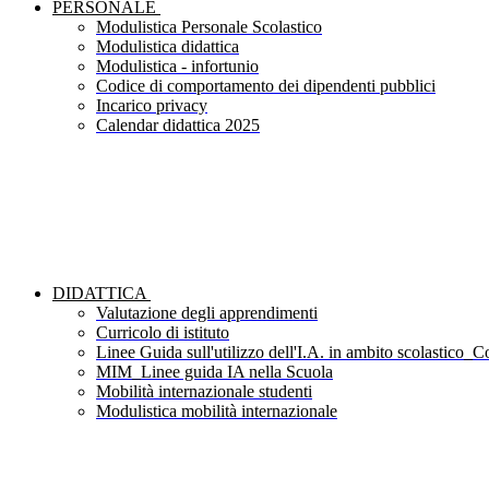
PERSONALE
Modulistica Personale Scolastico
Modulistica didattica
Modulistica - infortunio
Codice di comportamento dei dipendenti pubblici
Incarico privacy
Calendar didattica 2025
DIDATTICA
Valutazione degli apprendimenti
Curricolo di istituto
Linee Guida sull'utilizzo dell'I.A. in ambito scolastico_Co
MIM_Linee guida IA nella Scuola
Mobilità internazionale studenti
Modulistica mobilità internazionale