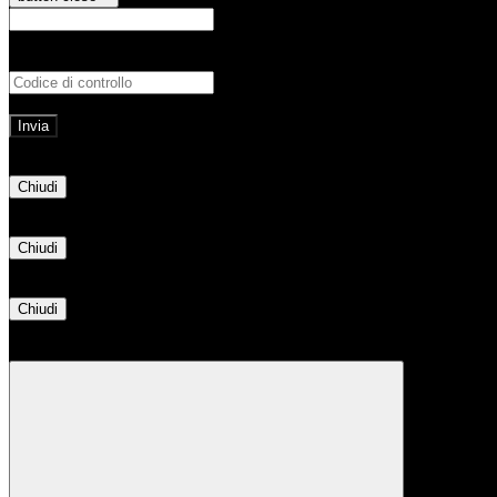
E-mail
Verrà inviato un messaggio all'indirizz
Non hai una e-mail associata al nome utente? Effettua il reset della password tram
E-mail inviata, si prega di controllare la casella di posta elettronica!
Errore
Chiudi
Successo
Chiudi
Informazione
Chiudi
Attendere...
Attendere il completamento dell'operazione...