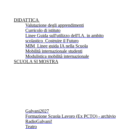
DIDATTICA
Valutazione degli apprendimenti
Curricolo di istituto
Linee Guida sull'utilizzo dell'I.A. in ambito
scolastico_Costruire il Futuro
MIM_Linee guida IA nella Scuola
Mobilità internazionale studenti
Modulistica mobilità internazionale
SCUOLA SI MOSTRA
Galvani2027
Formazione Scuola Lavoro (Ex PCTO) - archivio
RadioGalvani!
Teatro