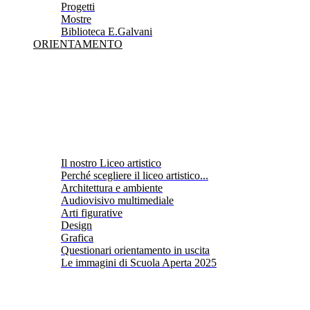
Progetti
Mostre
Biblioteca E.Galvani
ORIENTAMENTO
Il nostro Liceo artistico
Perché scegliere il liceo artistico...
Architettura e ambiente
Audiovisivo multimediale
Arti figurative
Design
Grafica
Questionari orientamento in uscita
Le immagini di Scuola Aperta 2025