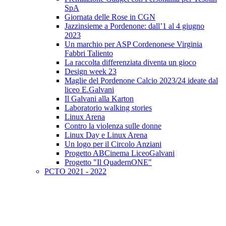
SpA
Giornata delle Rose in CGN
Jazzinsieme a Pordenone: dall’1 al 4 giugno
2023
Un marchio per ASP Cordenonese Virginia
Fabbri Taliento
La raccolta differenziata diventa un gioco
Design week 23
Maglie del Pordenone Calcio 2023/24 ideate dal
liceo E.Galvani
Il Galvani alla Karton
Laboratorio walking stories
Linux Arena
Contro la violenza sulle donne
Linux Day e Linux Arena
Un logo per il Circolo Anziani
Progetto ABCinema LiceoGalvani
Progetto "Il QuadernONE"
PCTO 2021 - 2022