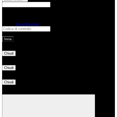
E-mail
Verrà inviato un messaggio
all'indirizzo indicato con le istruzioni necessarie.
Non hai una e-mail associata al nome utente? Effettua il reset della password
tramite la
Login Spaggiari
E-mail inviata, si prega di controllare la casella di posta elettronica!
Errore
Chiudi
Successo
Chiudi
Informazione
Chiudi
Attendere...
Attendere il completamento dell'operazione...