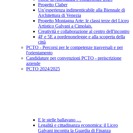
Progetto Claber
Un’esperienza indimenticabile alla Biennale di
Architettura di Venezia
Progetto Montagna Arte: le classi terze del Liceo
Artistico Galvani a Cimolais.
Creatività e collaborazione al centro dell'incontro
4F e 5E a pordenonelegge e alla scoperta della
città
PCTO - Percorsi per le competenze trasversali e per
l'orientamento
Candidature per convenzioni PCTO - preiscrizione
aziende
PCTO 2024/2025
E le stelle ballavano …
Legalità e cittadinanza economica: il Liceo
Galvani incontra la Guardia di Finanza