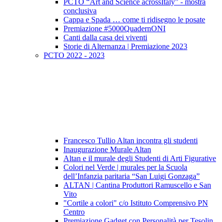
PCTO “Art and Science acrossItaly” - mostra
conclusiva
Cappa e Spada … come ti ridisegno le posate
Premiazione #5000QuadernONI
Canti dalla casa dei viventi
Storie di Alternanza | Premiazione 2023
PCTO 2022 - 2023
Francesco Tullio Altan incontra gli studenti
Inaugurazione Murale Altan
Altan e il murale degli Studenti di Arti Figurative
Colori nel Verde | murales per la Scuola
dell’Infanzia paritaria “San Luigi Gonzaga”
ALTAN | Cantina Produttori Ramuscello e San
Vito
"Cortile a colori" c/o Istituto Comprensivo PN
Centro
Premiazione Gadget con Personalità per Tesolin