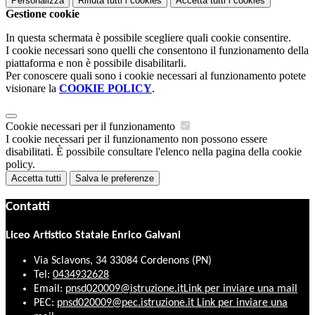
Personalizza
Rifiuta tutti
i cookies
Accetta tutti
i cookies
Gestione cookie
In questa schermata è possibile scegliere quali cookie consentire.
I cookie necessari sono quelli che consentono il funzionamento della
piattaforma e non è possibile disabilitarli.
Per conoscere quali sono i cookie necessari al funzionamento potete
visionare la
COOKIE POLICY
.
Cookie necessari per il funzionamento
I cookie necessari per il funzionamento non possono essere
disabilitati. È possibile consultare l'elenco nella pagina della cookie
policy.
Accetta tutti
Salva le preferenze
Contatti
Liceo Artistico Statale Enrico Galvani
Via Sclavons, 34 33084 Cordenons (PN)
Tel:
0434932628
Email:
pnsd020009@istruzione.it
Link per inviare una mail
PEC:
pnsd020009@pec.istruzione.it
Link per inviare una