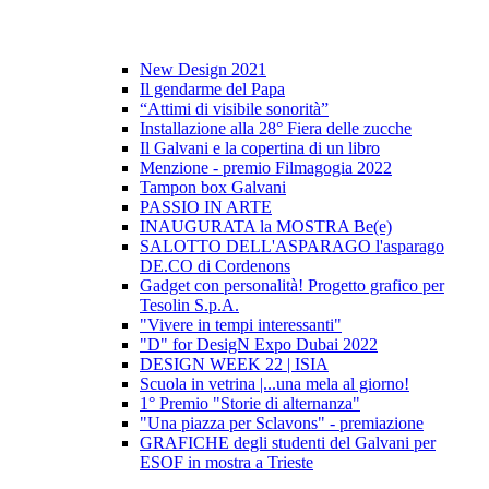
New Design 2021
Il gendarme del Papa
“Attimi di visibile sonorità”
Installazione alla 28° Fiera delle zucche
Il Galvani e la copertina di un libro
Menzione - premio Filmagogia 2022
Tampon box Galvani
PASSIO IN ARTE
INAUGURATA la MOSTRA Be(e)
SALOTTO DELL'ASPARAGO l'asparago
DE.CO di Cordenons
Gadget con personalità! Progetto grafico per
Tesolin S.p.A.
"Vivere in tempi interessanti"
"D" for DesigN Expo Dubai 2022
DESIGN WEEK 22 | ISIA
Scuola in vetrina |...una mela al giorno!
1° Premio "Storie di alternanza"
"Una piazza per Sclavons" - premiazione
GRAFICHE degli studenti del Galvani per
ESOF in mostra a Trieste