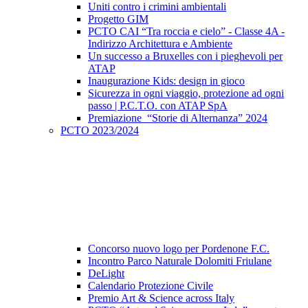
Uniti contro i crimini ambientali
Progetto GIM
PCTO CAI “Tra roccia e cielo” - Classe 4A -
Indirizzo Architettura e Ambiente
Un successo a Bruxelles con i pieghevoli per
ATAP
Inaugurazione Kids: design in gioco
Sicurezza in ogni viaggio, protezione ad ogni
passo | P.C.T.O. con ATAP SpA
Premiazione “Storie di Alternanza” 2024
PCTO 2023/2024
Concorso nuovo logo per Pordenone F.C.
Incontro Parco Naturale Dolomiti Friulane
DeLight
Calendario Protezione Civile
Premio Art & Science across Italy