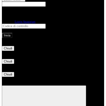
E-mail
Verrà inviato un messaggio
all'indirizzo indicato con le istruzioni necessarie.
Non hai una e-mail associata al nome utente? Effettua il reset della password
tramite la
Login Spaggiari
E-mail inviata, si prega di controllare la casella di posta elettronica!
Errore
Chiudi
Successo
Chiudi
Informazione
Chiudi
Attendere...
Attendere il completamento dell'operazione...