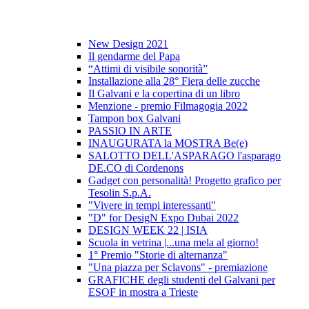
New Design 2021
Il gendarme del Papa
“Attimi di visibile sonorità”
Installazione alla 28° Fiera delle zucche
Il Galvani e la copertina di un libro
Menzione - premio Filmagogia 2022
Tampon box Galvani
PASSIO IN ARTE
INAUGURATA la MOSTRA Be(e)
SALOTTO DELL'ASPARAGO l'asparago
DE.CO di Cordenons
Gadget con personalità! Progetto grafico per
Tesolin S.p.A.
"Vivere in tempi interessanti"
"D" for DesigN Expo Dubai 2022
DESIGN WEEK 22 | ISIA
Scuola in vetrina |...una mela al giorno!
1° Premio "Storie di alternanza"
"Una piazza per Sclavons" - premiazione
GRAFICHE degli studenti del Galvani per
ESOF in mostra a Trieste