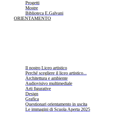
Progetti
Mostre
Biblioteca E.Galvani
ORIENTAMENTO
Il nostro Liceo artistico
Perché scegliere il liceo artistico...
Architettura e ambiente
Audiovisivo multimediale
Arti figurative
Design
Grafica
Questionari orientamento in uscita
Le immagini di Scuola Aperta 2025