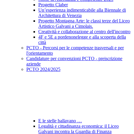
Progetto Claber
Un’esperienza indimenticabile alla Biennale di
Architettura di Venezia
Progetto Montagna Arte: le classi terze del Liceo
Artistico Galvani a Cimolais.
Creatività e collaborazione al centro dell'incontro
4F e 5E a pordenonelegge e alla scoperta della
città
PCTO - Percorsi per le competenze trasversali e per
l'orientamento
Candidature per convenzioni PCTO - preiscrizione
aziende
PCTO 2024/2025
E le stelle ballavano …
Legalità e cittadinanza economica: il Liceo
Galvani incontra la Guardia di Finanza