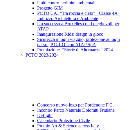
Uniti contro i crimini ambientali
Progetto GIM
PCTO CAI “Tra roccia e cielo” - Classe 4A -
Indirizzo Architettura e Ambiente
Un successo a Bruxelles con i pieghevoli per
ATAP
Inaugurazione Kids: design in gioco
Sicurezza in ogni viaggio, protezione ad ogni
passo | P.C.T.O. con ATAP SpA
Premiazione “Storie di Alternanza” 2024
PCTO 2023/2024
Concorso nuovo logo per Pordenone F.C.
Incontro Parco Naturale Dolomiti Friulane
DeLight
Calendario Protezione Civile
Premio Art & Science across Italy