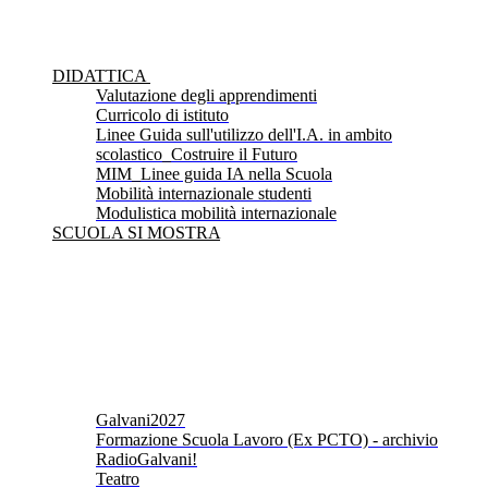
DIDATTICA
Valutazione degli apprendimenti
Curricolo di istituto
Linee Guida sull'utilizzo dell'I.A. in ambito
scolastico_Costruire il Futuro
MIM_Linee guida IA nella Scuola
Mobilità internazionale studenti
Modulistica mobilità internazionale
SCUOLA SI MOSTRA
Galvani2027
Formazione Scuola Lavoro (Ex PCTO) - archivio
RadioGalvani!
Teatro