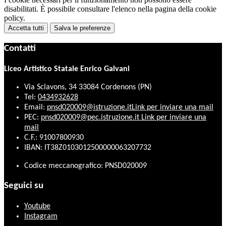
disabilitati. È possibile consultare l'elenco nella pagina della cookie
policy.
Accetta tutti
Salva le preferenze
Contatti
Liceo Artistico Statale Enrico Galvani
Via Sclavons, 34 33084 Cordenons (PN)
Tel:
0434932628
Email:
pnsd020009@istruzione.it
Link per inviare una mail
PEC:
pnsd020009@pec.istruzione.it
Link per inviare una
mail
C.F.: 91007800930
IBAN: IT38Z0103012500000063207732
Codice meccanografico: PNSD020009
Seguici su
Youtube
Instagram