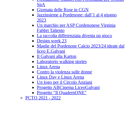
SpA
Giornata delle Rose in CGN
Jazzinsieme a Pordenone: dall’1 al 4 giugno
2023
Un marchio per ASP Cordenonese Virginia
Fabbri Taliento
La raccolta differenziata diventa un gioco
Design week 23
Maglie del Pordenone Calcio 2023/24 ideate dal
liceo E.Galvani
Il Galvani alla Karton
Laboratorio walking stories
Linux Arena
Contro la violenza sulle donne
Linux Day e Linux Arena
Un logo per il Circolo Anziani
Progetto ABCinema LiceoGalvani
Progetto "Il QuadernONE"
PCTO 2021 - 2022