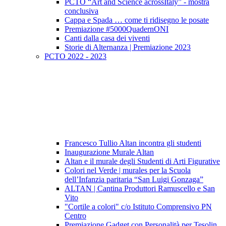
PCTO “Art and Science acrossItaly” - mostra
conclusiva
Cappa e Spada … come ti ridisegno le posate
Premiazione #5000QuadernONI
Canti dalla casa dei viventi
Storie di Alternanza | Premiazione 2023
PCTO 2022 - 2023
Francesco Tullio Altan incontra gli studenti
Inaugurazione Murale Altan
Altan e il murale degli Studenti di Arti Figurative
Colori nel Verde | murales per la Scuola
dell’Infanzia paritaria “San Luigi Gonzaga”
ALTAN | Cantina Produttori Ramuscello e San
Vito
"Cortile a colori" c/o Istituto Comprensivo PN
Centro
Premiazione Gadget con Personalità per Tesolin