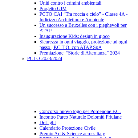
Uniti contro i crimini ambientali
Progetto GIM
PCTO CAI “Tra roccia e cielo” - Classe 4A -
Indirizzo Architettura e Ambiente
Un successo a Bruxelles con i pieghevoli per
ATAP
Inaugurazione Kids: design in gioco
Sicurezza in ogni viaggio, protezione ad ogni
passo | P.C.T.O. con ATAP SpA
Premiazione “Storie di Alternanza” 2024
PCTO 2023/2024
Concorso nuovo logo per Pordenone F.C.
Incontro Parco Naturale Dolomiti Friulane
DeLight
Calendario Protezione Civile
Premio Art & Science across Italy