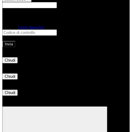
E-mail
Verrà inviato un messaggio
all'indirizzo indicato con le istruzioni necessarie.
Non hai una e-mail associata al nome utente? Effettua il reset della password
tramite la
Login Spaggiari
E-mail inviata, si prega di controllare la casella di posta elettronica!
Errore
Chiudi
Successo
Chiudi
Informazione
Chiudi
Attendere...
Attendere il completamento dell'operazione...