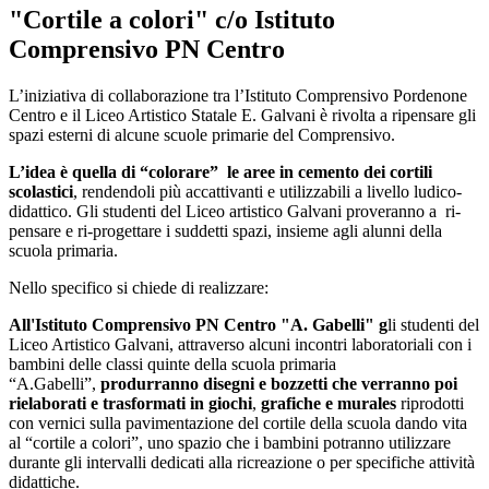
"Cortile a colori" c/o Istituto
Comprensivo PN Centro
L’iniziativa di collaborazione tra l’Istituto Comprensivo Pordenone
Centro e il Liceo Artistico Statale E. Galvani è rivolta a ripensare gli
spazi esterni di alcune scuole primarie del Comprensivo.
L’idea è quella di “colorare”
le aree in cemento dei cortili
scolastici
, rendendoli più accattivanti e utilizzabili a livello ludico-
didattico. Gli studenti del Liceo artistico Galvani proveranno a
ri-
pensare e ri-progettare i suddetti spazi, insieme agli alunni della
scuola primaria.
Nello specifico si chiede di realizzare:
All'Istituto Comprensivo PN Centro "A. Gabelli" g
li studenti del
Liceo Artistico Galvani, attraverso alcuni incontri laboratoriali con i
bambini delle classi quinte della scuola primaria
“A.Gabelli”,
produrranno disegni e bozzetti che verranno poi
rielaborati e trasformati in giochi
,
grafiche e murales
riprodotti
con vernici sulla pavimentazione del cortile della scuola dando vita
al “cortile a colori”, uno spazio che i bambini potranno utilizzare
durante gli intervalli dedicati alla ricreazione o per specifiche attività
didattiche.