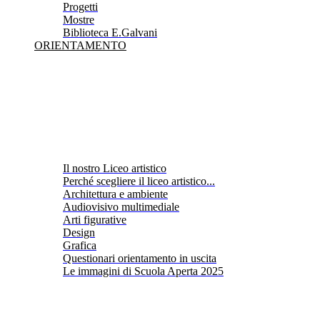
Progetti
Mostre
Biblioteca E.Galvani
ORIENTAMENTO
Il nostro Liceo artistico
Perché scegliere il liceo artistico...
Architettura e ambiente
Audiovisivo multimediale
Arti figurative
Design
Grafica
Questionari orientamento in uscita
Le immagini di Scuola Aperta 2025