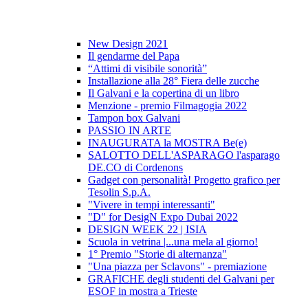
New Design 2021
Il gendarme del Papa
“Attimi di visibile sonorità”
Installazione alla 28° Fiera delle zucche
Il Galvani e la copertina di un libro
Menzione - premio Filmagogia 2022
Tampon box Galvani
PASSIO IN ARTE
INAUGURATA la MOSTRA Be(e)
SALOTTO DELL'ASPARAGO l'asparago
DE.CO di Cordenons
Gadget con personalità! Progetto grafico per
Tesolin S.p.A.
"Vivere in tempi interessanti"
"D" for DesigN Expo Dubai 2022
DESIGN WEEK 22 | ISIA
Scuola in vetrina |...una mela al giorno!
1° Premio "Storie di alternanza"
"Una piazza per Sclavons" - premiazione
GRAFICHE degli studenti del Galvani per
ESOF in mostra a Trieste