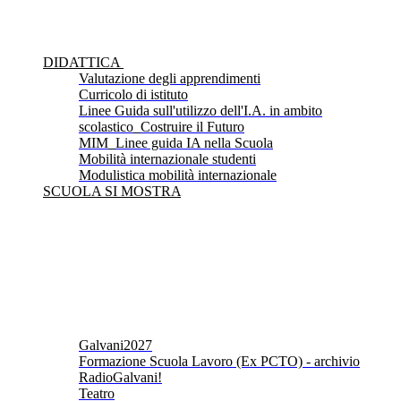
DIDATTICA
Valutazione degli apprendimenti
Curricolo di istituto
Linee Guida sull'utilizzo dell'I.A. in ambito
scolastico_Costruire il Futuro
MIM_Linee guida IA nella Scuola
Mobilità internazionale studenti
Modulistica mobilità internazionale
SCUOLA SI MOSTRA
Galvani2027
Formazione Scuola Lavoro (Ex PCTO) - archivio
RadioGalvani!
Teatro