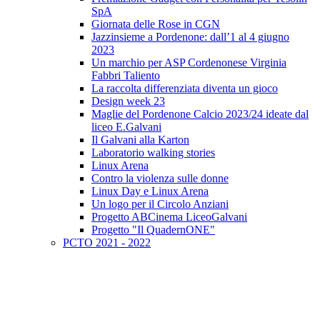
SpA
Giornata delle Rose in CGN
Jazzinsieme a Pordenone: dall’1 al 4 giugno
2023
Un marchio per ASP Cordenonese Virginia
Fabbri Taliento
La raccolta differenziata diventa un gioco
Design week 23
Maglie del Pordenone Calcio 2023/24 ideate dal
liceo E.Galvani
Il Galvani alla Karton
Laboratorio walking stories
Linux Arena
Contro la violenza sulle donne
Linux Day e Linux Arena
Un logo per il Circolo Anziani
Progetto ABCinema LiceoGalvani
Progetto "Il QuadernONE"
PCTO 2021 - 2022