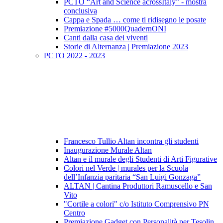
PCTO “Art and Science acrossItaly” - mostra
conclusiva
Cappa e Spada … come ti ridisegno le posate
Premiazione #5000QuadernONI
Canti dalla casa dei viventi
Storie di Alternanza | Premiazione 2023
PCTO 2022 - 2023
Francesco Tullio Altan incontra gli studenti
Inaugurazione Murale Altan
Altan e il murale degli Studenti di Arti Figurative
Colori nel Verde | murales per la Scuola
dell’Infanzia paritaria “San Luigi Gonzaga”
ALTAN | Cantina Produttori Ramuscello e San
Vito
"Cortile a colori" c/o Istituto Comprensivo PN
Centro
Premiazione Gadget con Personalità per Tesolin