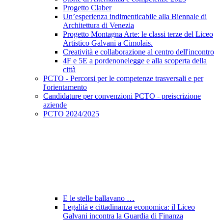
Progetto Claber
Un’esperienza indimenticabile alla Biennale di
Architettura di Venezia
Progetto Montagna Arte: le classi terze del Liceo
Artistico Galvani a Cimolais.
Creatività e collaborazione al centro dell'incontro
4F e 5E a pordenonelegge e alla scoperta della
città
PCTO - Percorsi per le competenze trasversali e per
l'orientamento
Candidature per convenzioni PCTO - preiscrizione
aziende
PCTO 2024/2025
E le stelle ballavano …
Legalità e cittadinanza economica: il Liceo
Galvani incontra la Guardia di Finanza