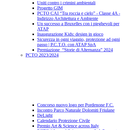
Uniti contro i crimini ambientali
Progetto GIM
PCTO CAI “Tra roccia e cielo” - Classe 4A -
Indirizzo Architettura e Ambiente
Un successo a Bruxelles con i pieghevoli per
ATAP
Inaugurazione Kids: design in gioco
Sicurezza in ogni viaggio, protezione ad ogni
passo | P.C.T.O. con ATAP SpA
Premiazione “Storie di Alternanza” 2024
PCTO 2023/2024
Concorso nuovo logo per Pordenone F.C.
Incontro Parco Naturale Dolomiti Friulane
DeLight
Calendario Protezione Civile
Premio Art & Science across Italy