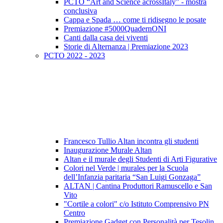
PCTO “Art and Science acrossItaly” - mostra
conclusiva
Cappa e Spada … come ti ridisegno le posate
Premiazione #5000QuadernONI
Canti dalla casa dei viventi
Storie di Alternanza | Premiazione 2023
PCTO 2022 - 2023
Francesco Tullio Altan incontra gli studenti
Inaugurazione Murale Altan
Altan e il murale degli Studenti di Arti Figurative
Colori nel Verde | murales per la Scuola
dell’Infanzia paritaria “San Luigi Gonzaga”
ALTAN | Cantina Produttori Ramuscello e San
Vito
"Cortile a colori" c/o Istituto Comprensivo PN
Centro
Premiazione Gadget con Personalità per Tesolin