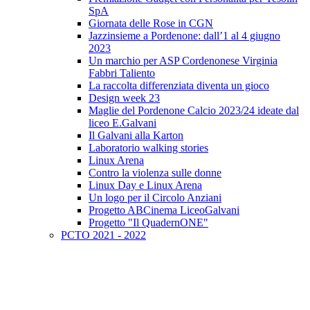
SpA
Giornata delle Rose in CGN
Jazzinsieme a Pordenone: dall’1 al 4 giugno
2023
Un marchio per ASP Cordenonese Virginia
Fabbri Taliento
La raccolta differenziata diventa un gioco
Design week 23
Maglie del Pordenone Calcio 2023/24 ideate dal
liceo E.Galvani
Il Galvani alla Karton
Laboratorio walking stories
Linux Arena
Contro la violenza sulle donne
Linux Day e Linux Arena
Un logo per il Circolo Anziani
Progetto ABCinema LiceoGalvani
Progetto "Il QuadernONE"
PCTO 2021 - 2022