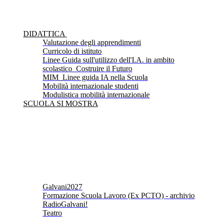
DIDATTICA
Valutazione degli apprendimenti
Curricolo di istituto
Linee Guida sull'utilizzo dell'I.A. in ambito
scolastico_Costruire il Futuro
MIM_Linee guida IA nella Scuola
Mobilità internazionale studenti
Modulistica mobilità internazionale
SCUOLA SI MOSTRA
Galvani2027
Formazione Scuola Lavoro (Ex PCTO) - archivio
RadioGalvani!
Teatro