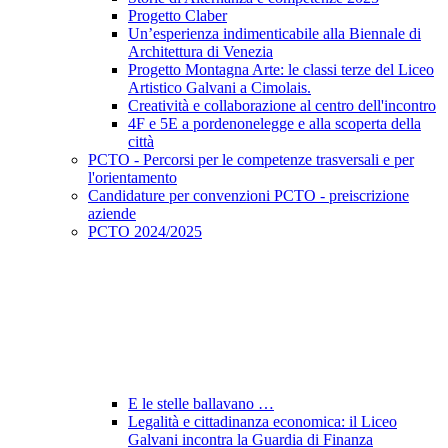
Progetto Claber
Un’esperienza indimenticabile alla Biennale di
Architettura di Venezia
Progetto Montagna Arte: le classi terze del Liceo
Artistico Galvani a Cimolais.
Creatività e collaborazione al centro dell'incontro
4F e 5E a pordenonelegge e alla scoperta della
città
PCTO - Percorsi per le competenze trasversali e per
l'orientamento
Candidature per convenzioni PCTO - preiscrizione
aziende
PCTO 2024/2025
E le stelle ballavano …
Legalità e cittadinanza economica: il Liceo
Galvani incontra la Guardia di Finanza