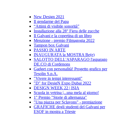
New Design 2021
Il gendarme del Papa
“Attimi di visibile sonorità”
Installazione alla 28° Fiera delle zucche
Il Galvani e la copertina di un libro
Menzione - premio Filmagogia 2022
Tampon box Galvani
PASSIO IN ARTE
INAUGURATA la MOSTRA Be(e)
SALOTTO DELL'ASPARAGO l'asparago
DE.CO di Cordenons
Gadget con personalità! Progetto grafico per
Tesolin S.p.A.
"Vivere in tempi interessanti"
"D" for DesigN Expo Dubai 2022
DESIGN WEEK 22 | ISIA
Scuola in vetrina |...una mela al giorno!
1° Premio "Storie di alternanza"
"Una piazza per Sclavons" - premiazione
GRAFICHE degli studenti del Galvani per
ESOF in mostra a Trieste