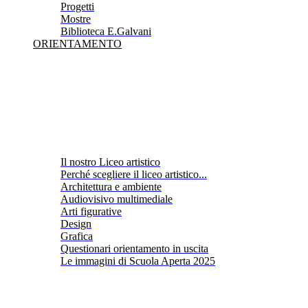
Progetti
Mostre
Biblioteca E.Galvani
ORIENTAMENTO
Il nostro Liceo artistico
Perché scegliere il liceo artistico...
Architettura e ambiente
Audiovisivo multimediale
Arti figurative
Design
Grafica
Questionari orientamento in uscita
Le immagini di Scuola Aperta 2025