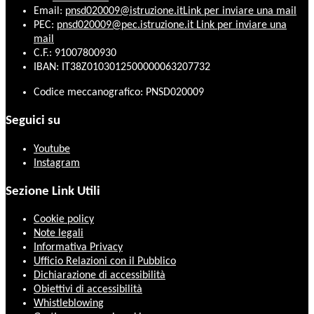
Email:
pnsd020009@istruzione.it
Link per inviare una mail
PEC:
pnsd020009@pec.istruzione.it
Link per inviare una
mail
C.F.: 91007800930
IBAN: IT38Z0103012500000063207732
Codice meccanografico: PNSD020009
Seguici su
Youtube
Instagram
Sezione Link Utili
Cookie policy
Note legali
Informativa Privacy
Ufficio Relazioni con il Pubblico
Dichiarazione di accessibilità
Obiettivi di accessibilità
Whistleblowing