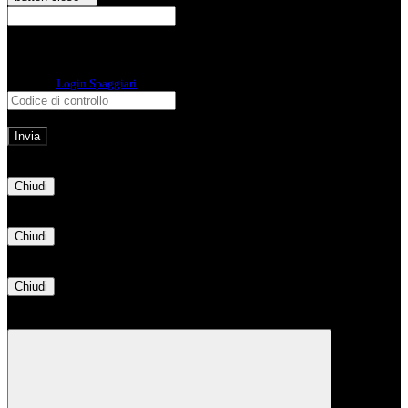
E-mail
Verrà inviato un messaggio
all'indirizzo indicato con le istruzioni necessarie.
Non hai una e-mail associata al nome utente? Effettua il reset della password
tramite la
Login Spaggiari
E-mail inviata, si prega di controllare la casella di posta elettronica!
Errore
Chiudi
Successo
Chiudi
Informazione
Chiudi
Attendere...
Attendere il completamento dell'operazione...