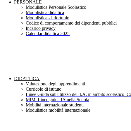
PERSONALE
Modulistica Personale Scolastico
Modulistica didattica
Modulistica - infortunio
Codice di comportamento dei dipendenti pubblici
Incarico privacy
Calendar didattica 2025
DIDATTICA
Valutazione degli apprendimenti
Curricolo di istituto
Linee Guida sull'utilizzo dell'I.A. in ambito scolastico_Co
MIM_Linee guida IA nella Scuola
Mobilità internazionale studenti
Modulistica mobilità internazionale