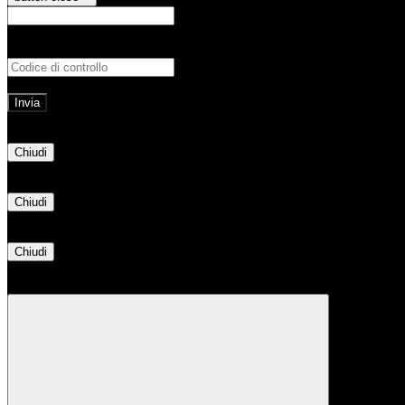
E-mail
Verrà inviato un messaggio all'indirizz
Non hai una e-mail associata al nome utente? Effettua il reset della password tram
E-mail inviata, si prega di controllare la casella di posta elettronica!
Errore
Chiudi
Successo
Chiudi
Informazione
Chiudi
Attendere...
Attendere il completamento dell'operazione...