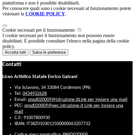
piattaforma e non è possibile disabilitarli.
Per conoscere quali sono i cookie necessari al funzionamento potete
visionare la
COOKIE POLICY
.
Cookie necessari per il funzionamento
I cookie necessari per il funzionamento non possono essere
disabilitati. È possibile consultare l'elenco nella pagina della cookie
policy.
Accetta tutti
Salva le preferenze
Contatti
Liceo Artistico Statale Enrico Galvani
Via Sclavons, 34 33084 Cordenons (PN)
Tel:
0434932628
Email:
pnsd020009@istruzione.it
Link per inviare una mail
PEC:
pnsd020009@pec.istruzione.it
Link per inviare una
mail
C.F.: 91007800930
IBAN: IT38Z0103012500000063207732
Codice meccanografico: PNSD020009