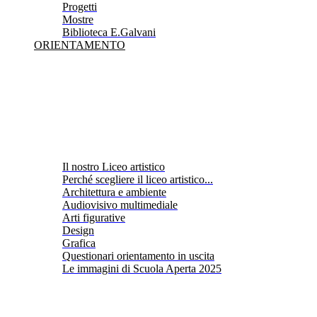
Progetti
Mostre
Biblioteca E.Galvani
ORIENTAMENTO
Il nostro Liceo artistico
Perché scegliere il liceo artistico...
Architettura e ambiente
Audiovisivo multimediale
Arti figurative
Design
Grafica
Questionari orientamento in uscita
Le immagini di Scuola Aperta 2025