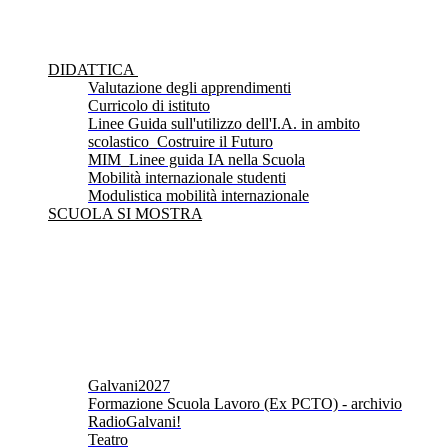
DIDATTICA
Valutazione degli apprendimenti
Curricolo di istituto
Linee Guida sull'utilizzo dell'I.A. in ambito
scolastico_Costruire il Futuro
MIM_Linee guida IA nella Scuola
Mobilità internazionale studenti
Modulistica mobilità internazionale
SCUOLA SI MOSTRA
Galvani2027
Formazione Scuola Lavoro (Ex PCTO) - archivio
RadioGalvani!
Teatro