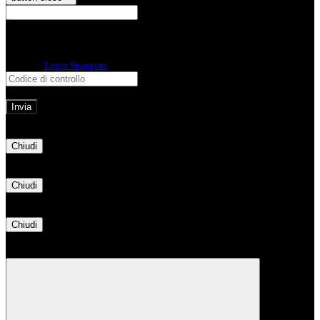
E-mail
Verrà inviato un messaggio
all'indirizzo indicato con le istruzioni necessarie.
Non hai una e-mail associata al nome utente? Effettua il reset della password
tramite la
Login Spaggiari
E-mail inviata, si prega di controllare la casella di posta elettronica!
Errore
Chiudi
Successo
Chiudi
Informazione
Chiudi
Attendere...
Attendere il completamento dell'operazione...