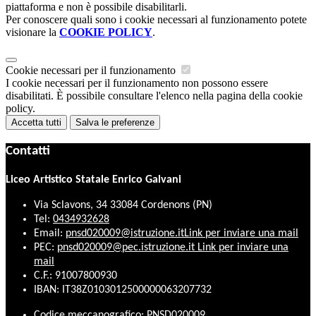
piattaforma e non è possibile disabilitarli.
Per conoscere quali sono i cookie necessari al funzionamento potete
visionare la
COOKIE POLICY
.
Cookie necessari per il funzionamento
I cookie necessari per il funzionamento non possono essere
disabilitati. È possibile consultare l'elenco nella pagina della cookie
policy.
Accetta tutti
Salva le preferenze
Contatti
Liceo Artistico Statale Enrico Galvani
Via Sclavons, 34 33084 Cordenons (PN)
Tel:
0434932628
Email:
pnsd020009@istruzione.it
Link per inviare una mail
PEC:
pnsd020009@pec.istruzione.it
Link per inviare una
mail
C.F.: 91007800930
IBAN: IT38Z0103012500000063207732
Codice meccanografico: PNSD020009