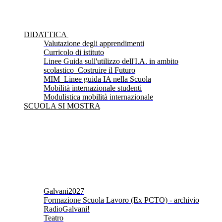
DIDATTICA
Valutazione degli apprendimenti
Curricolo di istituto
Linee Guida sull'utilizzo dell'I.A. in ambito
scolastico_Costruire il Futuro
MIM_Linee guida IA nella Scuola
Mobilità internazionale studenti
Modulistica mobilità internazionale
SCUOLA SI MOSTRA
Galvani2027
Formazione Scuola Lavoro (Ex PCTO) - archivio
RadioGalvani!
Teatro