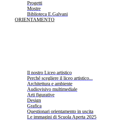
Progetti
Mostre
Biblioteca E.Galvani
ORIENTAMENTO
Il nostro Liceo artistico
Perché scegliere il liceo artistico...
Architettura e ambiente
Audiovisivo multimediale
Arti figurative
Design
Grafica
Questionari orientamento in uscita
Le immagini di Scuola Aperta 2025