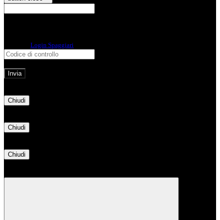
E-mail
Verrà inviato un messaggio
all'indirizzo indicato con le istruzioni necessarie.
Non hai una e-mail associata al nome utente? Effettua il reset della password
tramite la
Login Spaggiari
E-mail inviata, si prega di controllare la casella di posta elettronica!
Errore
Chiudi
Successo
Chiudi
Informazione
Chiudi
Attendere...
Attendere il completamento dell'operazione...