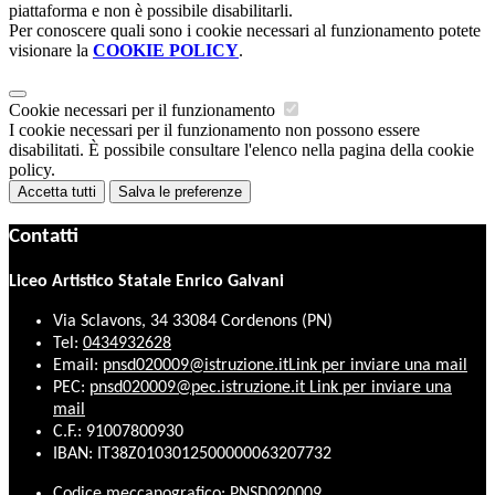
piattaforma e non è possibile disabilitarli.
Per conoscere quali sono i cookie necessari al funzionamento potete
visionare la
COOKIE POLICY
.
Cookie necessari per il funzionamento
I cookie necessari per il funzionamento non possono essere
disabilitati. È possibile consultare l'elenco nella pagina della cookie
policy.
Accetta tutti
Salva le preferenze
Contatti
Liceo Artistico Statale Enrico Galvani
Via Sclavons, 34 33084 Cordenons (PN)
Tel:
0434932628
Email:
pnsd020009@istruzione.it
Link per inviare una mail
PEC:
pnsd020009@pec.istruzione.it
Link per inviare una
mail
C.F.: 91007800930
IBAN: IT38Z0103012500000063207732
Codice meccanografico: PNSD020009