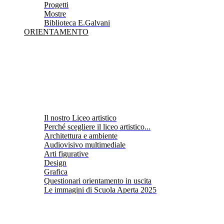
Progetti
Mostre
Biblioteca E.Galvani
ORIENTAMENTO
Il nostro Liceo artistico
Perché scegliere il liceo artistico...
Architettura e ambiente
Audiovisivo multimediale
Arti figurative
Design
Grafica
Questionari orientamento in uscita
Le immagini di Scuola Aperta 2025