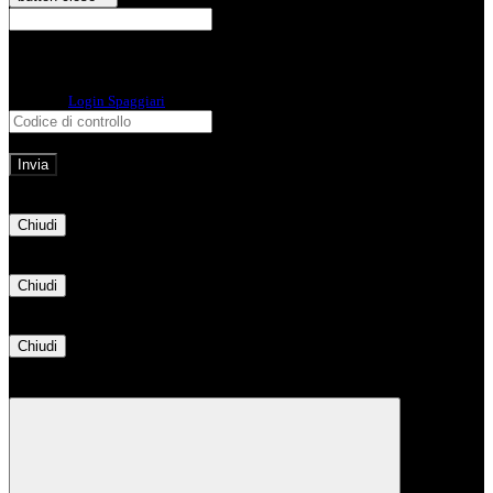
E-mail
Verrà inviato un messaggio
all'indirizzo indicato con le istruzioni necessarie.
Non hai una e-mail associata al nome utente? Effettua il reset della password
tramite la
Login Spaggiari
E-mail inviata, si prega di controllare la casella di posta elettronica!
Errore
Chiudi
Successo
Chiudi
Informazione
Chiudi
Attendere...
Attendere il completamento dell'operazione...