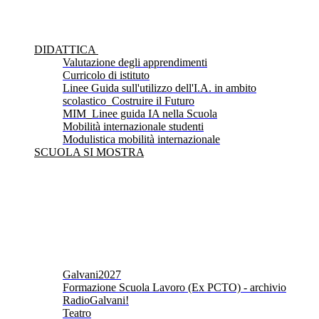
DIDATTICA
Valutazione degli apprendimenti
Curricolo di istituto
Linee Guida sull'utilizzo dell'I.A. in ambito
scolastico_Costruire il Futuro
MIM_Linee guida IA nella Scuola
Mobilità internazionale studenti
Modulistica mobilità internazionale
SCUOLA SI MOSTRA
Galvani2027
Formazione Scuola Lavoro (Ex PCTO) - archivio
RadioGalvani!
Teatro