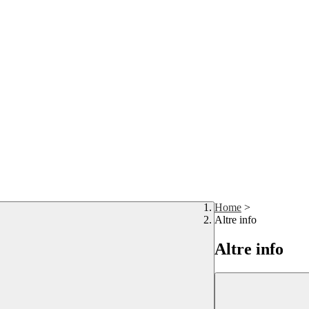
Home
>
Altre info
Altre info