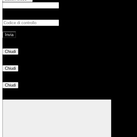
E-mail
Verrà inviato un messaggio all'indirizz
Non hai una e-mail associata al nome utente? Effettua il reset della password tram
E-mail inviata, si prega di controllare la casella di posta elettronica!
Errore
Chiudi
Successo
Chiudi
Informazione
Chiudi
Attendere...
Attendere il completamento dell'operazione...