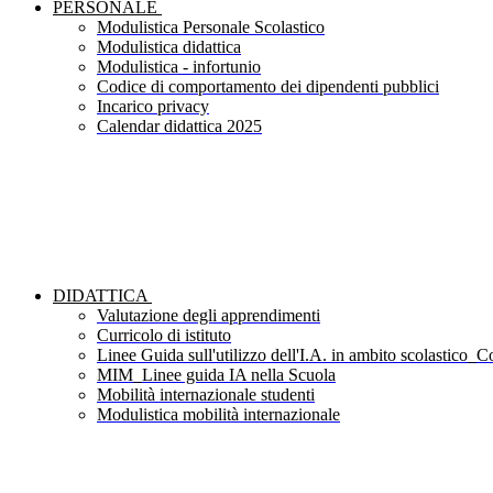
PERSONALE
Modulistica Personale Scolastico
Modulistica didattica
Modulistica - infortunio
Codice di comportamento dei dipendenti pubblici
Incarico privacy
Calendar didattica 2025
DIDATTICA
Valutazione degli apprendimenti
Curricolo di istituto
Linee Guida sull'utilizzo dell'I.A. in ambito scolastico_Co
MIM_Linee guida IA nella Scuola
Mobilità internazionale studenti
Modulistica mobilità internazionale