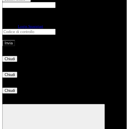
E-mail
Verrà inviato un messaggio
all'indirizzo indicato con le istruzioni necessarie.
Non hai una e-mail associata al nome utente? Effettua il reset della password
tramite la
Login Spaggiari
E-mail inviata, si prega di controllare la casella di posta elettronica!
Errore
Chiudi
Successo
Chiudi
Informazione
Chiudi
Attendere...
Attendere il completamento dell'operazione...