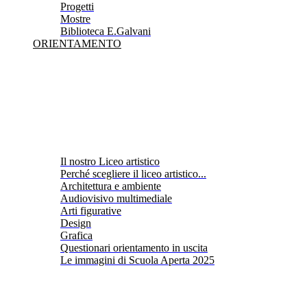
Progetti
Mostre
Biblioteca E.Galvani
ORIENTAMENTO
Il nostro Liceo artistico
Perché scegliere il liceo artistico...
Architettura e ambiente
Audiovisivo multimediale
Arti figurative
Design
Grafica
Questionari orientamento in uscita
Le immagini di Scuola Aperta 2025