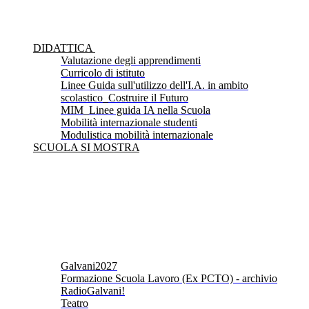
DIDATTICA
Valutazione degli apprendimenti
Curricolo di istituto
Linee Guida sull'utilizzo dell'I.A. in ambito
scolastico_Costruire il Futuro
MIM_Linee guida IA nella Scuola
Mobilità internazionale studenti
Modulistica mobilità internazionale
SCUOLA SI MOSTRA
Galvani2027
Formazione Scuola Lavoro (Ex PCTO) - archivio
RadioGalvani!
Teatro