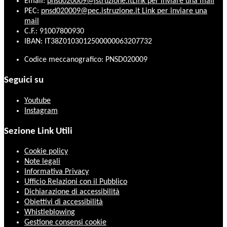
Email:
pnsd020009@istruzione.it
Link per inviare una mail
PEC:
pnsd020009@pec.istruzione.it
Link per inviare una
mail
C.F.: 91007800930
IBAN: IT38Z0103012500000063207732
Codice meccanografico: PNSD020009
Seguici su
Youtube
Instagram
Sezione Link Utili
Cookie policy
Note legali
Informativa Privacy
Ufficio Relazioni con il Pubblico
Dichiarazione di accessibilità
Obiettivi di accessibilità
Whistleblowing
Gestione consensi cookie