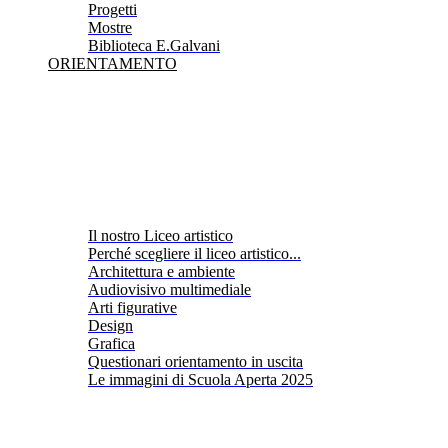
Progetti
Mostre
Biblioteca E.Galvani
ORIENTAMENTO
Il nostro Liceo artistico
Perché scegliere il liceo artistico...
Architettura e ambiente
Audiovisivo multimediale
Arti figurative
Design
Grafica
Questionari orientamento in uscita
Le immagini di Scuola Aperta 2025