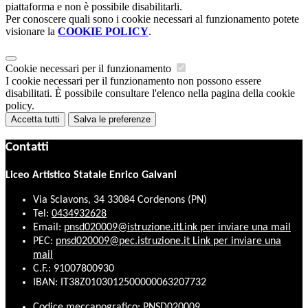
piattaforma e non è possibile disabilitarli.
Per conoscere quali sono i cookie necessari al funzionamento potete
visionare la
COOKIE POLICY
.
Cookie necessari per il funzionamento
I cookie necessari per il funzionamento non possono essere
disabilitati. È possibile consultare l'elenco nella pagina della cookie
policy.
Accetta tutti
Salva le preferenze
Contatti
Liceo Artistico Statale Enrico Galvani
Via Sclavons, 34 33084 Cordenons (PN)
Tel:
0434932628
Email:
pnsd020009@istruzione.it
Link per inviare una mail
PEC:
pnsd020009@pec.istruzione.it
Link per inviare una
mail
C.F.: 91007800930
IBAN: IT38Z0103012500000063207732
Codice meccanografico: PNSD020009