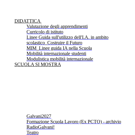
DIDATTICA
Valutazione degli apprendimenti
Curricolo di istituto
Linee Guida sull'utilizzo dell'I.A. in ambito
scolastico_Costruire il Futuro
MIM_Linee guida IA nella Scuola
Mobilità internazionale studenti
Modulistica mobilità internazionale
SCUOLA SI MOSTRA
Galvani2027
Formazione Scuola Lavoro (Ex PCTO) - archivio
RadioGalvani!
Teatro