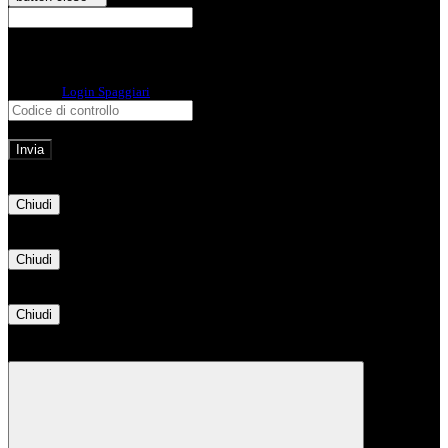
E-mail
Verrà inviato un messaggio
all'indirizzo indicato con le istruzioni necessarie.
Non hai una e-mail associata al nome utente? Effettua il reset della password
tramite la
Login Spaggiari
E-mail inviata, si prega di controllare la casella di posta elettronica!
Errore
Chiudi
Successo
Chiudi
Informazione
Chiudi
Attendere...
Attendere il completamento dell'operazione...