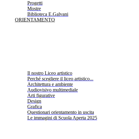
Progetti
Mostre
Biblioteca E.Galvani
ORIENTAMENTO
Il nostro Liceo artistico
Perché scegliere il liceo artistico...
Architettura e ambiente
Audiovisivo multimediale
Arti figurative
Design
Grafica
Questionari orientamento in uscita
Le immagini di Scuola Aperta 2025