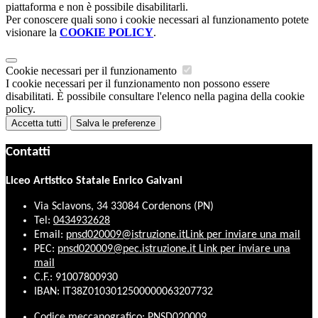
piattaforma e non è possibile disabilitarli.
Per conoscere quali sono i cookie necessari al funzionamento potete
visionare la
COOKIE POLICY
.
Cookie necessari per il funzionamento
I cookie necessari per il funzionamento non possono essere
disabilitati. È possibile consultare l'elenco nella pagina della cookie
policy.
Accetta tutti
Salva le preferenze
Contatti
Liceo Artistico Statale Enrico Galvani
Via Sclavons, 34 33084 Cordenons (PN)
Tel:
0434932628
Email:
pnsd020009@istruzione.it
Link per inviare una mail
PEC:
pnsd020009@pec.istruzione.it
Link per inviare una
mail
C.F.: 91007800930
IBAN: IT38Z0103012500000063207732
Codice meccanografico: PNSD020009