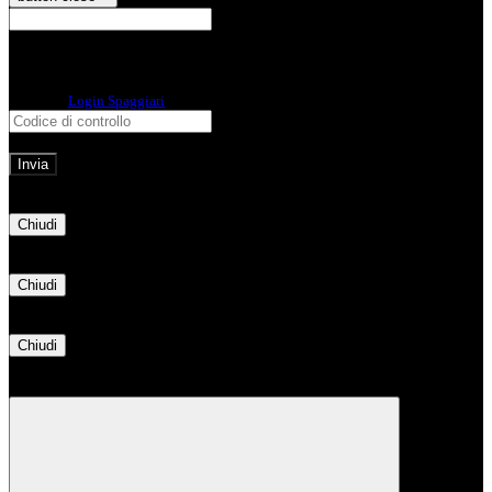
E-mail
Verrà inviato un messaggio
all'indirizzo indicato con le istruzioni necessarie.
Non hai una e-mail associata al nome utente? Effettua il reset della password
tramite la
Login Spaggiari
E-mail inviata, si prega di controllare la casella di posta elettronica!
Errore
Chiudi
Successo
Chiudi
Informazione
Chiudi
Attendere...
Attendere il completamento dell'operazione...