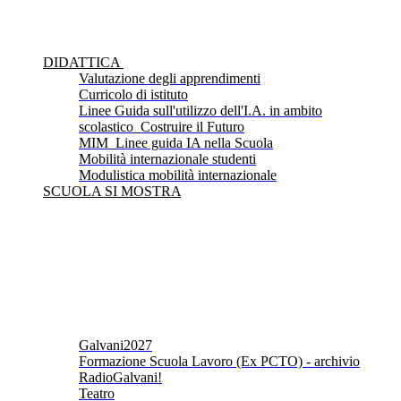
DIDATTICA
Valutazione degli apprendimenti
Curricolo di istituto
Linee Guida sull'utilizzo dell'I.A. in ambito
scolastico_Costruire il Futuro
MIM_Linee guida IA nella Scuola
Mobilità internazionale studenti
Modulistica mobilità internazionale
SCUOLA SI MOSTRA
Galvani2027
Formazione Scuola Lavoro (Ex PCTO) - archivio
RadioGalvani!
Teatro