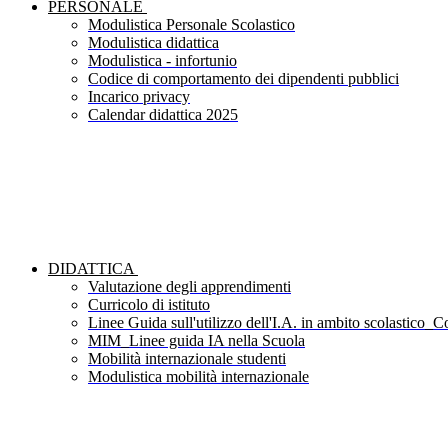
PERSONALE
Modulistica Personale Scolastico
Modulistica didattica
Modulistica - infortunio
Codice di comportamento dei dipendenti pubblici
Incarico privacy
Calendar didattica 2025
DIDATTICA
Valutazione degli apprendimenti
Curricolo di istituto
Linee Guida sull'utilizzo dell'I.A. in ambito scolastico_Co
MIM_Linee guida IA nella Scuola
Mobilità internazionale studenti
Modulistica mobilità internazionale