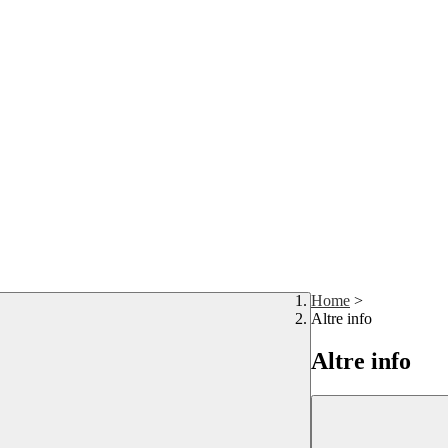
Home
>
Altre info
Altre info