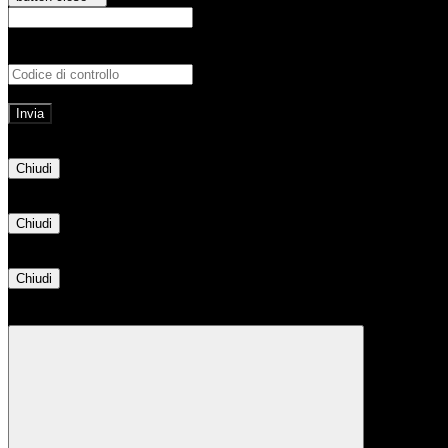
E-mail
Verrà inviato un messaggio all'indirizz
Non hai una e-mail associata al nome utente? Effettua il reset della password tram
E-mail inviata, si prega di controllare la casella di posta elettronica!
Errore
Chiudi
Successo
Chiudi
Informazione
Chiudi
Attendere...
Attendere il completamento dell'operazione...