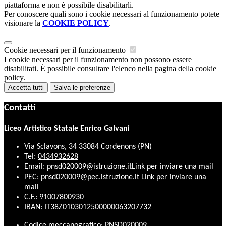
piattaforma e non è possibile disabilitarli.
Per conoscere quali sono i cookie necessari al funzionamento potete
visionare la
COOKIE POLICY
.
Cookie necessari per il funzionamento
I cookie necessari per il funzionamento non possono essere
disabilitati. È possibile consultare l'elenco nella pagina della cookie
policy.
Accetta tutti
Salva le preferenze
Contatti
Liceo Artistico Statale Enrico Galvani
Via Sclavons, 34 33084 Cordenons (PN)
Tel:
0434932628
Email:
pnsd020009@istruzione.it
Link per inviare una mail
PEC:
pnsd020009@pec.istruzione.it
Link per inviare una
mail
C.F.: 91007800930
IBAN: IT38Z0103012500000063207732
Codice meccanografico: PNSD020009