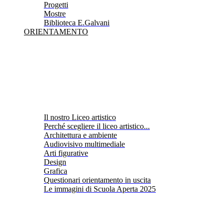
Progetti
Mostre
Biblioteca E.Galvani
ORIENTAMENTO
Il nostro Liceo artistico
Perché scegliere il liceo artistico...
Architettura e ambiente
Audiovisivo multimediale
Arti figurative
Design
Grafica
Questionari orientamento in uscita
Le immagini di Scuola Aperta 2025