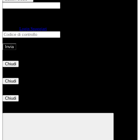
E-mail
Verrà inviato un messaggio
all'indirizzo indicato con le istruzioni necessarie.
Non hai una e-mail associata al nome utente? Effettua il reset della password
tramite la
Login Spaggiari
E-mail inviata, si prega di controllare la casella di posta elettronica!
Errore
Chiudi
Successo
Chiudi
Informazione
Chiudi
Attendere...
Attendere il completamento dell'operazione...