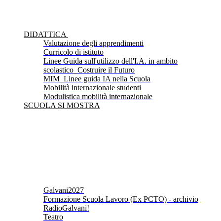
DIDATTICA
Valutazione degli apprendimenti
Curricolo di istituto
Linee Guida sull'utilizzo dell'I.A. in ambito
scolastico_Costruire il Futuro
MIM_Linee guida IA nella Scuola
Mobilità internazionale studenti
Modulistica mobilità internazionale
SCUOLA SI MOSTRA
Galvani2027
Formazione Scuola Lavoro (Ex PCTO) - archivio
RadioGalvani!
Teatro