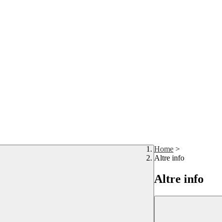
Home
>
Altre info
Altre info