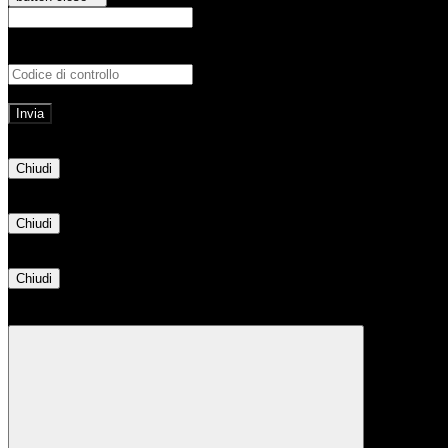
E-mail
Verrà inviato un messaggio all'indirizz
Non hai una e-mail associata al nome utente? Effettua il reset della password tram
E-mail inviata, si prega di controllare la casella di posta elettronica!
Errore
Chiudi
Successo
Chiudi
Informazione
Chiudi
Attendere...
Attendere il completamento dell'operazione...