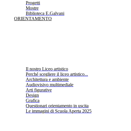
Progetti
Mostre
Biblioteca E.Galvani
ORIENTAMENTO
Il nostro Liceo artistico
Perché scegliere il liceo artistico...
Architettura e ambiente
Audiovisivo multimediale
Arti figurative
Design
Grafica
Questionari orientamento in uscita
Le immagini di Scuola Aperta 2025