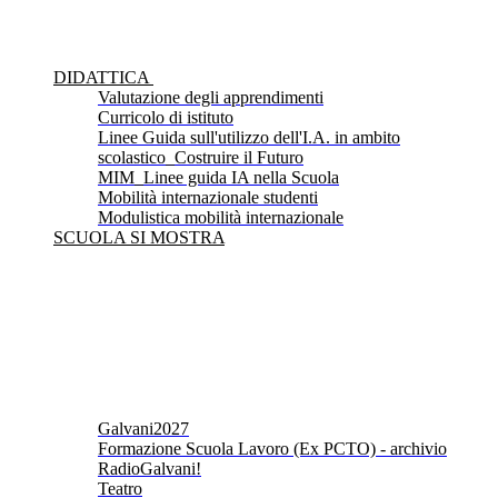
DIDATTICA
Valutazione degli apprendimenti
Curricolo di istituto
Linee Guida sull'utilizzo dell'I.A. in ambito
scolastico_Costruire il Futuro
MIM_Linee guida IA nella Scuola
Mobilità internazionale studenti
Modulistica mobilità internazionale
SCUOLA SI MOSTRA
Galvani2027
Formazione Scuola Lavoro (Ex PCTO) - archivio
RadioGalvani!
Teatro