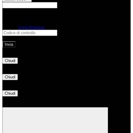
E-mail
Verrà inviato un messaggio
all'indirizzo indicato con le istruzioni necessarie.
Non hai una e-mail associata al nome utente? Effettua il reset della password
tramite la
Login Spaggiari
E-mail inviata, si prega di controllare la casella di posta elettronica!
Errore
Chiudi
Successo
Chiudi
Informazione
Chiudi
Attendere...
Attendere il completamento dell'operazione...