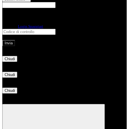
E-mail
Verrà inviato un messaggio
all'indirizzo indicato con le istruzioni necessarie.
Non hai una e-mail associata al nome utente? Effettua il reset della password
tramite la
Login Spaggiari
E-mail inviata, si prega di controllare la casella di posta elettronica!
Errore
Chiudi
Successo
Chiudi
Informazione
Chiudi
Attendere...
Attendere il completamento dell'operazione...