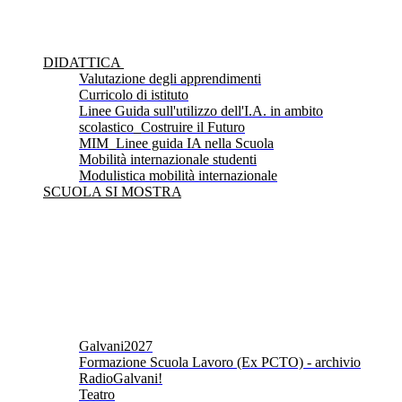
DIDATTICA
Valutazione degli apprendimenti
Curricolo di istituto
Linee Guida sull'utilizzo dell'I.A. in ambito
scolastico_Costruire il Futuro
MIM_Linee guida IA nella Scuola
Mobilità internazionale studenti
Modulistica mobilità internazionale
SCUOLA SI MOSTRA
Galvani2027
Formazione Scuola Lavoro (Ex PCTO) - archivio
RadioGalvani!
Teatro