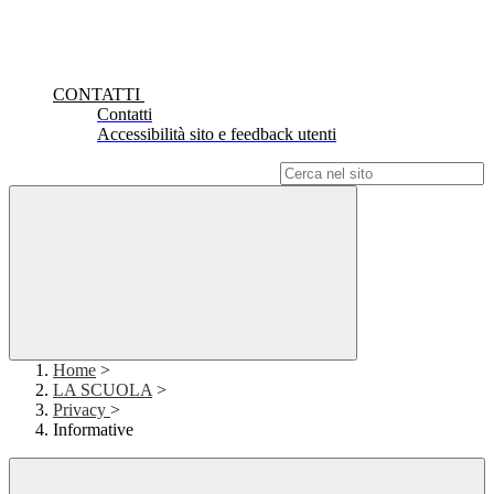
CONTATTI
Contatti
Accessibilità sito e feedback utenti
Campo di ricerca per le pagine del sito
Home
>
LA SCUOLA
>
Privacy
>
Informative