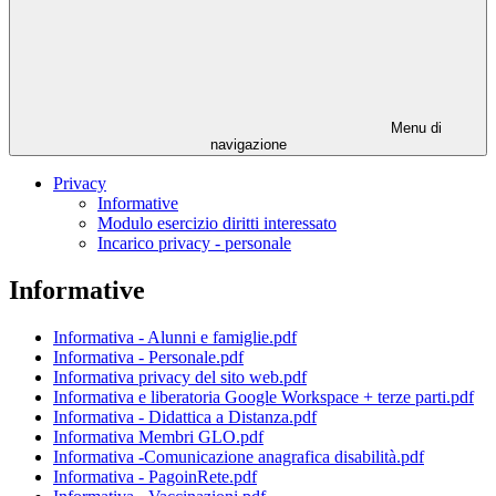
Menu di
navigazione
Privacy
Informative
Modulo esercizio diritti interessato
Incarico privacy - personale
Informative
Informativa - Alunni e famiglie.pdf
Informativa - Personale.pdf
Informativa privacy del sito web.pdf
Informativa e liberatoria Google Workspace + terze parti.pdf
Informativa - Didattica a Distanza.pdf
Informativa Membri GLO.pdf
Informativa -Comunicazione anagrafica disabilità.pdf
Informativa - PagoinRete.pdf