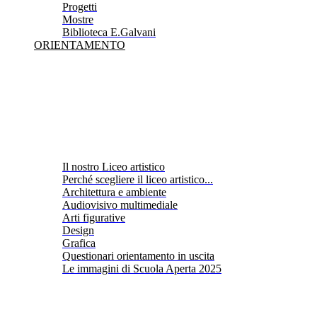
Progetti
Mostre
Biblioteca E.Galvani
ORIENTAMENTO
Il nostro Liceo artistico
Perché scegliere il liceo artistico...
Architettura e ambiente
Audiovisivo multimediale
Arti figurative
Design
Grafica
Questionari orientamento in uscita
Le immagini di Scuola Aperta 2025