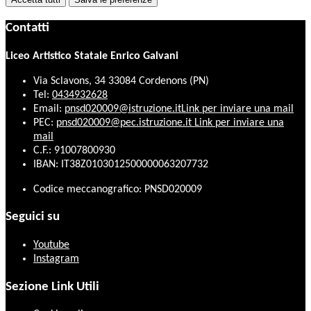
Contatti
Liceo Artistico Statale Enrico Galvani
Via Sclavons, 34 33084 Cordenons (PN)
Tel:
0434932628
Email:
pnsd020009@istruzione.it
Link per inviare una mail
PEC:
pnsd020009@pec.istruzione.it
Link per inviare una
mail
C.F.: 91007800930
IBAN: IT38Z0103012500000063207732
Codice meccanografico: PNSD020009
Seguici su
Youtube
Instagram
Sezione Link Utili