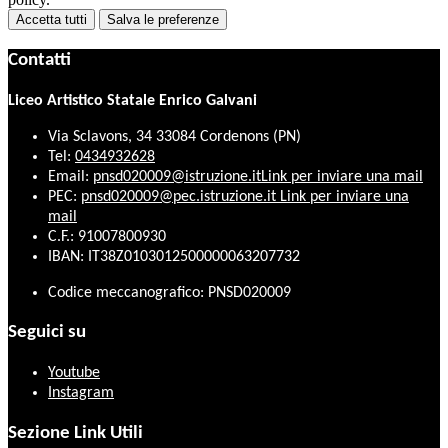
Accetta tutti
Salva le preferenze
Contatti
Liceo Artistico Statale Enrico Galvani
Via Sclavons, 34 33084 Cordenons (PN)
Tel:
0434932628
Email:
pnsd020009@istruzione.it
Link per inviare una mail
PEC:
pnsd020009@pec.istruzione.it
Link per inviare una
mail
C.F.: 91007800930
IBAN: IT38Z0103012500000063207732
Codice meccanografico: PNSD020009
Seguici su
Youtube
Instagram
Sezione Link Utili