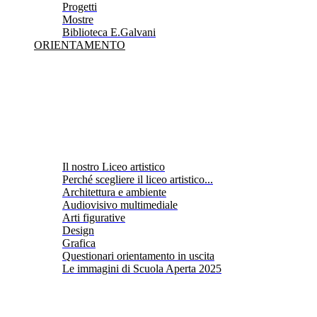
Progetti
Mostre
Biblioteca E.Galvani
ORIENTAMENTO
Il nostro Liceo artistico
Perché scegliere il liceo artistico...
Architettura e ambiente
Audiovisivo multimediale
Arti figurative
Design
Grafica
Questionari orientamento in uscita
Le immagini di Scuola Aperta 2025