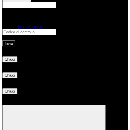
E-mail
Verrà inviato un messaggio
all'indirizzo indicato con le istruzioni necessarie.
Non hai una e-mail associata al nome utente? Effettua il reset della password
tramite la
Login Spaggiari
E-mail inviata, si prega di controllare la casella di posta elettronica!
Errore
Chiudi
Successo
Chiudi
Informazione
Chiudi
Attendere...
Attendere il completamento dell'operazione...