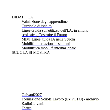
DIDATTICA
Valutazione degli apprendimenti
Curricolo di istituto
Linee Guida sull'utilizzo dell'I.A. in ambito
scolastico_Costruire il Futuro
MIM_Linee guida IA nella Scuola
Mobilità internazionale studenti
Modulistica mobilità internazionale
SCUOLA SI MOSTRA
Galvani2027
Formazione Scuola Lavoro (Ex PCTO) - archivio
RadioGalvani!
Teatro