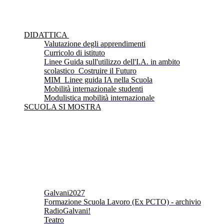
DIDATTICA
Valutazione degli apprendimenti
Curricolo di istituto
Linee Guida sull'utilizzo dell'I.A. in ambito
scolastico_Costruire il Futuro
MIM_Linee guida IA nella Scuola
Mobilità internazionale studenti
Modulistica mobilità internazionale
SCUOLA SI MOSTRA
Galvani2027
Formazione Scuola Lavoro (Ex PCTO) - archivio
RadioGalvani!
Teatro