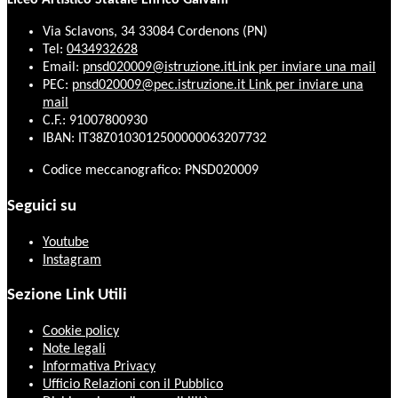
Liceo Artistico Statale Enrico Galvani
Via Sclavons, 34 33084 Cordenons (PN)
Tel:
0434932628
Email:
pnsd020009@istruzione.it
Link per inviare una mail
PEC:
pnsd020009@pec.istruzione.it
Link per inviare una
mail
C.F.: 91007800930
IBAN: IT38Z0103012500000063207732
Codice meccanografico: PNSD020009
Seguici su
Youtube
Instagram
Sezione Link Utili
Cookie policy
Note legali
Informativa Privacy
Ufficio Relazioni con il Pubblico