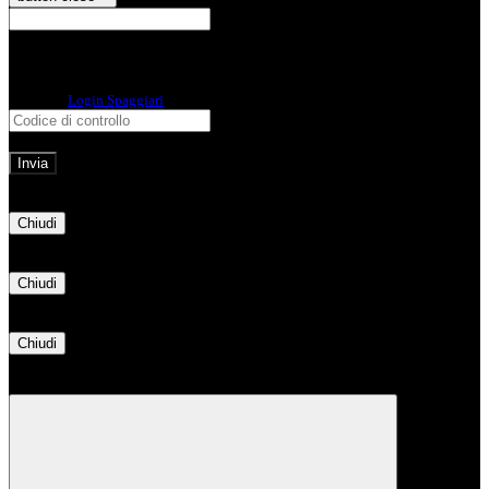
E-mail
Verrà inviato un messaggio
all'indirizzo indicato con le istruzioni necessarie.
Non hai una e-mail associata al nome utente? Effettua il reset della password
tramite la
Login Spaggiari
E-mail inviata, si prega di controllare la casella di posta elettronica!
Errore
Chiudi
Successo
Chiudi
Informazione
Chiudi
Attendere...
Attendere il completamento dell'operazione...