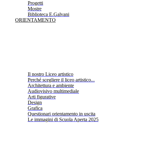
Progetti
Mostre
Biblioteca E.Galvani
ORIENTAMENTO
Il nostro Liceo artistico
Perché scegliere il liceo artistico...
Architettura e ambiente
Audiovisivo multimediale
Arti figurative
Design
Grafica
Questionari orientamento in uscita
Le immagini di Scuola Aperta 2025