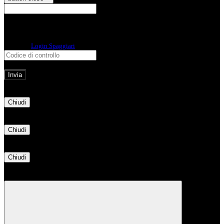
E-mail
Verrà inviato un messaggio
all'indirizzo indicato con le istruzioni necessarie.
Non hai una e-mail associata al nome utente? Effettua il reset della password
tramite la
Login Spaggiari
E-mail inviata, si prega di controllare la casella di posta elettronica!
Errore
Chiudi
Successo
Chiudi
Informazione
Chiudi
Attendere...
Attendere il completamento dell'operazione...