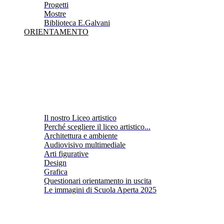
Progetti
Mostre
Biblioteca E.Galvani
ORIENTAMENTO
Il nostro Liceo artistico
Perché scegliere il liceo artistico...
Architettura e ambiente
Audiovisivo multimediale
Arti figurative
Design
Grafica
Questionari orientamento in uscita
Le immagini di Scuola Aperta 2025