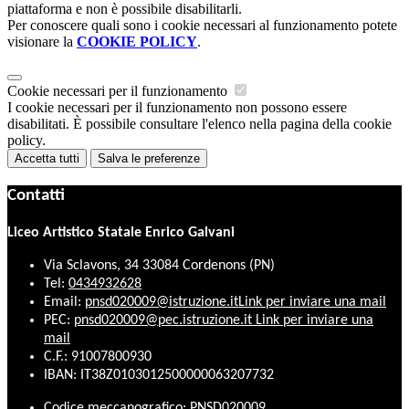
piattaforma e non è possibile disabilitarli.
Per conoscere quali sono i cookie necessari al funzionamento potete
visionare la
COOKIE POLICY
.
Cookie necessari per il funzionamento
I cookie necessari per il funzionamento non possono essere
disabilitati. È possibile consultare l'elenco nella pagina della cookie
policy.
Accetta tutti
Salva le preferenze
Contatti
Liceo Artistico Statale Enrico Galvani
Via Sclavons, 34 33084 Cordenons (PN)
Tel:
0434932628
Email:
pnsd020009@istruzione.it
Link per inviare una mail
PEC:
pnsd020009@pec.istruzione.it
Link per inviare una
mail
C.F.: 91007800930
IBAN: IT38Z0103012500000063207732
Codice meccanografico: PNSD020009