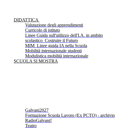
DIDATTICA
Valutazione degli apprendimenti
Curricolo di istituto
Linee Guida sull'utilizzo dell'I.A. in ambito
scolastico_Costruire il Futuro
MIM_Linee guida IA nella Scuola
Mobilità internazionale studenti
Modulistica mobilità internazionale
SCUOLA SI MOSTRA
Galvani2027
Formazione Scuola Lavoro (Ex PCTO) - archivio
RadioGalvani!
Teatro