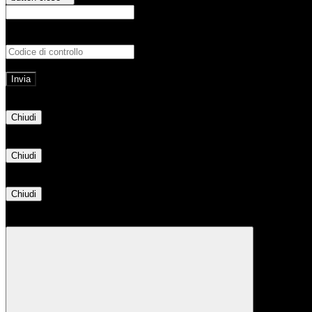
E-mail
Verrà inviato un messaggio all'indirizz
Non hai una e-mail associata al nome utente? Effettua il reset della password tram
E-mail inviata, si prega di controllare la casella di posta elettronica!
Errore
Chiudi
Successo
Chiudi
Informazione
Chiudi
Attendere...
Attendere il completamento dell'operazione...