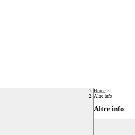
Home
>
Altre info
Altre info