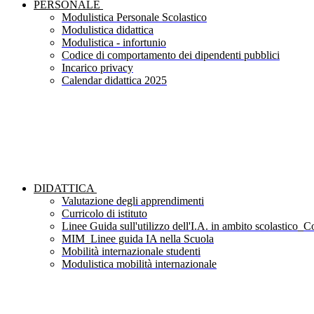
PERSONALE
Modulistica Personale Scolastico
Modulistica didattica
Modulistica - infortunio
Codice di comportamento dei dipendenti pubblici
Incarico privacy
Calendar didattica 2025
DIDATTICA
Valutazione degli apprendimenti
Curricolo di istituto
Linee Guida sull'utilizzo dell'I.A. in ambito scolastico_Co
MIM_Linee guida IA nella Scuola
Mobilità internazionale studenti
Modulistica mobilità internazionale