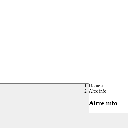
Home
>
Altre info
Altre info