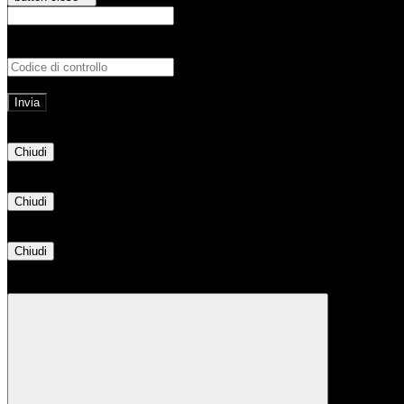
E-mail
Verrà inviato un messaggio all'indirizz
Non hai una e-mail associata al nome utente? Effettua il reset della password tram
E-mail inviata, si prega di controllare la casella di posta elettronica!
Errore
Chiudi
Successo
Chiudi
Informazione
Chiudi
Attendere...
Attendere il completamento dell'operazione...