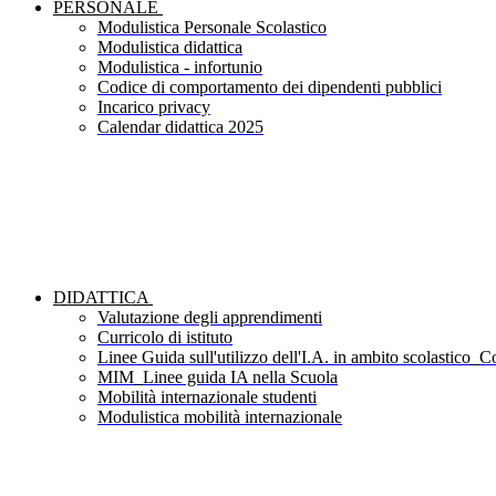
PERSONALE
Modulistica Personale Scolastico
Modulistica didattica
Modulistica - infortunio
Codice di comportamento dei dipendenti pubblici
Incarico privacy
Calendar didattica 2025
DIDATTICA
Valutazione degli apprendimenti
Curricolo di istituto
Linee Guida sull'utilizzo dell'I.A. in ambito scolastico_Co
MIM_Linee guida IA nella Scuola
Mobilità internazionale studenti
Modulistica mobilità internazionale