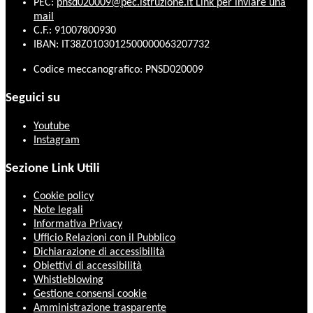
PEC:
pnsd020009@pec.istruzione.it
Link per inviare una
mail
C.F.: 91007800930
IBAN: IT38Z0103012500000063207732
Codice meccanografico: PNSD020009
Seguici su
Youtube
Instagram
Sezione Link Utili
Cookie policy
Note legali
Informativa Privacy
Ufficio Relazioni con il Pubblico
Dichiarazione di accessibilità
Obiettivi di accessibilità
Whistleblowing
Gestione consensi cookie
Amministrazione trasparente