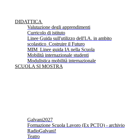
DIDATTICA
Valutazione degli apprendimenti
Curricolo di istituto
Linee Guida sull'utilizzo dell'I.A. in ambito
scolastico_Costruire il Futuro
MIM_Linee guida IA nella Scuola
Mobilità internazionale studenti
Modulistica mobilità internazionale
SCUOLA SI MOSTRA
Galvani2027
Formazione Scuola Lavoro (Ex PCTO) - archivio
RadioGalvani!
Teatro