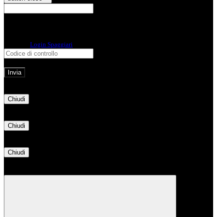
E-mail
Verrà inviato un messaggio
all'indirizzo indicato con le istruzioni necessarie.
Non hai una e-mail associata al nome utente? Effettua il reset della password
tramite la
Login Spaggiari
E-mail inviata, si prega di controllare la casella di posta elettronica!
Errore
Chiudi
Successo
Chiudi
Informazione
Chiudi
Attendere...
Attendere il completamento dell'operazione...