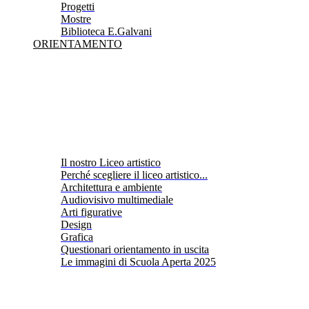
Progetti
Mostre
Biblioteca E.Galvani
ORIENTAMENTO
Il nostro Liceo artistico
Perché scegliere il liceo artistico...
Architettura e ambiente
Audiovisivo multimediale
Arti figurative
Design
Grafica
Questionari orientamento in uscita
Le immagini di Scuola Aperta 2025