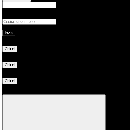
E-mail
Verrà inviato un messaggio all'indirizz
Non hai una e-mail associata al nome utente? Effettua il reset della password tram
E-mail inviata, si prega di controllare la casella di posta elettronica!
Errore
Chiudi
Successo
Chiudi
Informazione
Chiudi
Attendere...
Attendere il completamento dell'operazione...