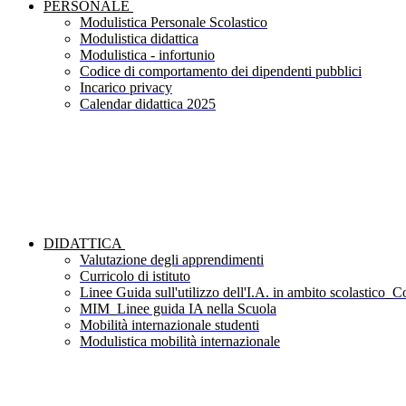
PERSONALE
Modulistica Personale Scolastico
Modulistica didattica
Modulistica - infortunio
Codice di comportamento dei dipendenti pubblici
Incarico privacy
Calendar didattica 2025
DIDATTICA
Valutazione degli apprendimenti
Curricolo di istituto
Linee Guida sull'utilizzo dell'I.A. in ambito scolastico_Co
MIM_Linee guida IA nella Scuola
Mobilità internazionale studenti
Modulistica mobilità internazionale