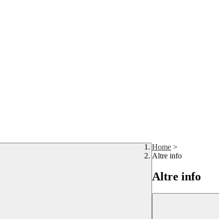
Home
>
Altre info
Altre info