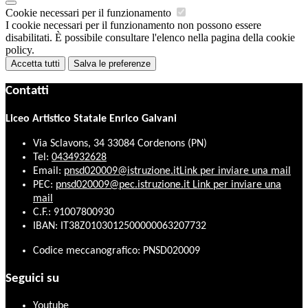
Cookie necessari per il funzionamento
I cookie necessari per il funzionamento non possono essere
disabilitati. È possibile consultare l'elenco nella pagina della cookie
policy.
Accetta tutti
Salva le preferenze
Contatti
Liceo Artistico Statale Enrico Galvani
Via Sclavons, 34 33084 Cordenons (PN)
Tel:
0434932628
Email:
pnsd020009@istruzione.it
Link per inviare una mail
PEC:
pnsd020009@pec.istruzione.it
Link per inviare una
mail
C.F.: 91007800930
IBAN: IT38Z0103012500000063207732
Codice meccanografico: PNSD020009
Seguici su
Youtube