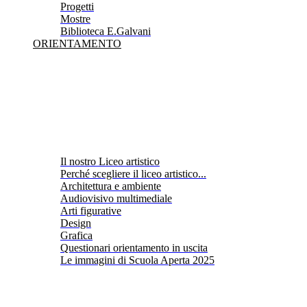
Progetti
Mostre
Biblioteca E.Galvani
ORIENTAMENTO
Il nostro Liceo artistico
Perché scegliere il liceo artistico...
Architettura e ambiente
Audiovisivo multimediale
Arti figurative
Design
Grafica
Questionari orientamento in uscita
Le immagini di Scuola Aperta 2025