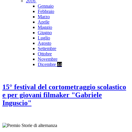
2016
Gennaio
Febbraio
Marzo
Aprile
Maggio
Giugno
Luglio
Agosto
Settembre
Ottobre
Novembre
Dicembre
44
15° festival del cortometraggio scolastico
e per giovani filmaker "Gabriele
Inguscio"