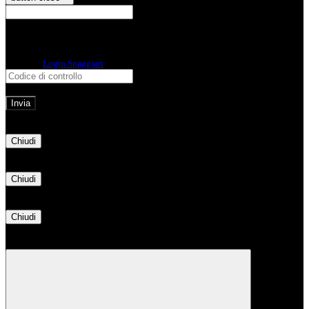
E-mail
Verrà inviato un messaggio
all'indirizzo indicato con le istruzioni necessarie.
Non hai una e-mail associata al nome utente? Effettua il reset della password
tramite la
Login Spaggiari
E-mail inviata, si prega di controllare la casella di posta elettronica!
Errore
Chiudi
Successo
Chiudi
Informazione
Chiudi
Attendere...
Attendere il completamento dell'operazione...