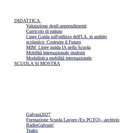
DIDATTICA
Valutazione degli apprendimenti
Curricolo di istituto
Linee Guida sull'utilizzo dell'I.A. in ambito
scolastico_Costruire il Futuro
MIM_Linee guida IA nella Scuola
Mobilità internazionale studenti
Modulistica mobilità internazionale
SCUOLA SI MOSTRA
Galvani2027
Formazione Scuola Lavoro (Ex PCTO) - archivio
RadioGalvani!
Teatro