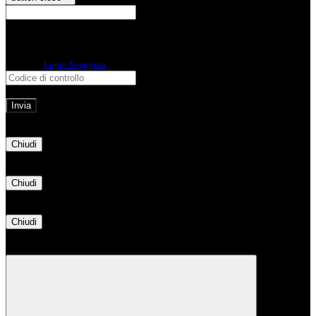
E-mail
Verrà inviato un messaggio
all'indirizzo indicato con le istruzioni necessarie.
Non hai una e-mail associata al nome utente? Effettua il reset della password
tramite la
Login Spaggiari
E-mail inviata, si prega di controllare la casella di posta elettronica!
Errore
Chiudi
Successo
Chiudi
Informazione
Chiudi
Attendere...
Attendere il completamento dell'operazione...