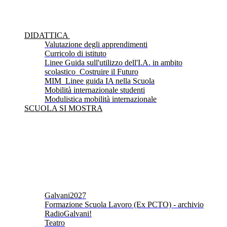
DIDATTICA
Valutazione degli apprendimenti
Curricolo di istituto
Linee Guida sull'utilizzo dell'I.A. in ambito
scolastico_Costruire il Futuro
MIM_Linee guida IA nella Scuola
Mobilità internazionale studenti
Modulistica mobilità internazionale
SCUOLA SI MOSTRA
Galvani2027
Formazione Scuola Lavoro (Ex PCTO) - archivio
RadioGalvani!
Teatro