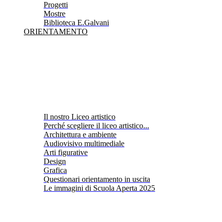
Progetti
Mostre
Biblioteca E.Galvani
ORIENTAMENTO
Il nostro Liceo artistico
Perché scegliere il liceo artistico...
Architettura e ambiente
Audiovisivo multimediale
Arti figurative
Design
Grafica
Questionari orientamento in uscita
Le immagini di Scuola Aperta 2025