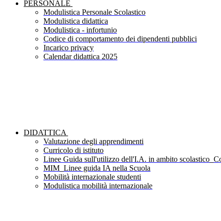
PERSONALE
Modulistica Personale Scolastico
Modulistica didattica
Modulistica - infortunio
Codice di comportamento dei dipendenti pubblici
Incarico privacy
Calendar didattica 2025
DIDATTICA
Valutazione degli apprendimenti
Curricolo di istituto
Linee Guida sull'utilizzo dell'I.A. in ambito scolastico_Co
MIM_Linee guida IA nella Scuola
Mobilità internazionale studenti
Modulistica mobilità internazionale