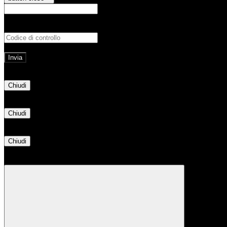
E-mail
Verrà inviato un messaggio all'indirizz
Non hai una e-mail associata al nome utente? Effettua il reset della password tram
E-mail inviata, si prega di controllare la casella di posta elettronica!
Errore
Chiudi
Successo
Chiudi
Informazione
Chiudi
Attendere...
Attendere il completamento dell'operazione...