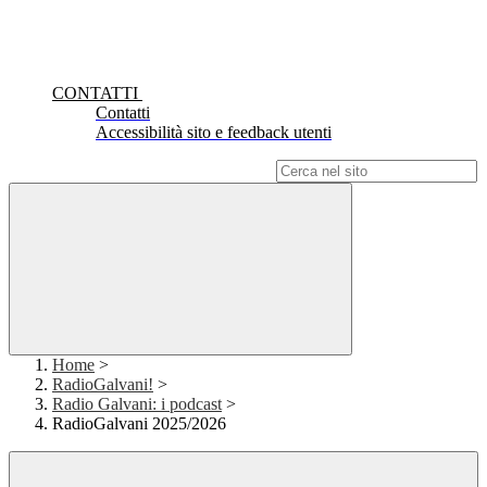
CONTATTI
Contatti
Accessibilità sito e feedback utenti
Campo di ricerca per le pagine del sito
Home
>
RadioGalvani!
>
Radio Galvani: i podcast
>
RadioGalvani 2025/2026