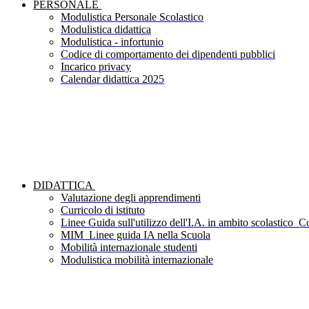
PERSONALE
Modulistica Personale Scolastico
Modulistica didattica
Modulistica - infortunio
Codice di comportamento dei dipendenti pubblici
Incarico privacy
Calendar didattica 2025
DIDATTICA
Valutazione degli apprendimenti
Curricolo di istituto
Linee Guida sull'utilizzo dell'I.A. in ambito scolastico_Co
MIM_Linee guida IA nella Scuola
Mobilità internazionale studenti
Modulistica mobilità internazionale