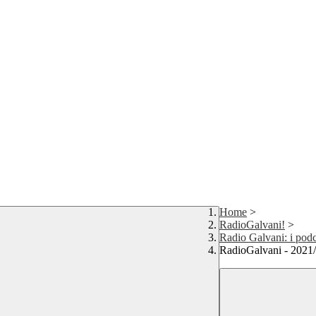
Home
>
RadioGalvani!
>
Radio Galvani: i podc
RadioGalvani - 2021