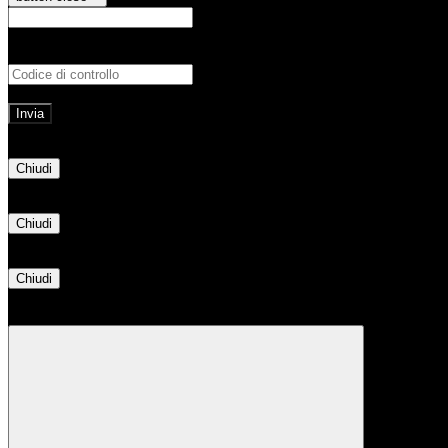
E-mail
Verrà inviato un messaggio all'indirizz
Non hai una e-mail associata al nome utente? Effettua il reset della password tram
E-mail inviata, si prega di controllare la casella di posta elettronica!
Errore
Chiudi
Successo
Chiudi
Informazione
Chiudi
Attendere...
Attendere il completamento dell'operazione...