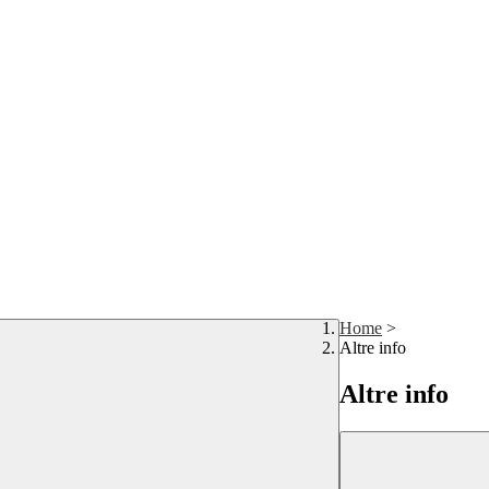
Home
>
Altre info
Altre info