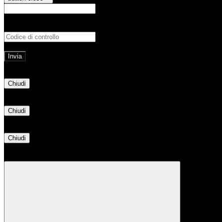
E-mail
Verrà inviato un messaggio all'indirizz
Non hai una e-mail associata al nome utente? Effettua il reset della password tram
E-mail inviata, si prega di controllare la casella di posta elettronica!
Errore
Chiudi
Successo
Chiudi
Informazione
Chiudi
Attendere...
Attendere il completamento dell'operazione...