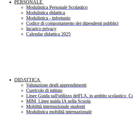
PERSONALE
Modulistica Personale Scolastico
Modulistica didattica
Modulistica - infortunio
Codice di comportamento dei dipendenti pubblici
Incarico privacy
Calendar didattica 2025
DIDATTICA
Valutazione degli apprendimenti
Curricolo di istituto
Linee Guida sull'utilizzo dell'I.A. in ambito scolastico_Co
MIM_Linee guida IA nella Scuola
Mobilità internazionale studenti
Modulistica mobilità internazionale