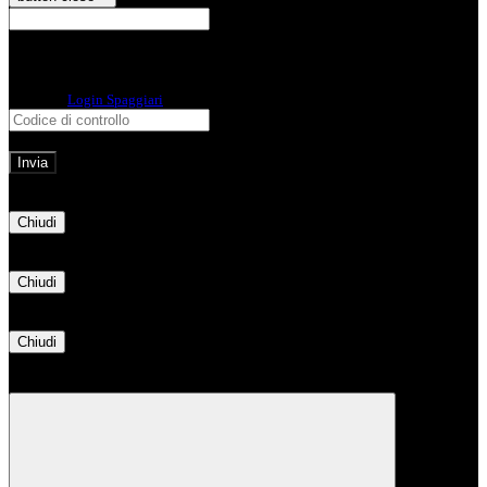
E-mail
Verrà inviato un messaggio
all'indirizzo indicato con le istruzioni necessarie.
Non hai una e-mail associata al nome utente? Effettua il reset della password
tramite la
Login Spaggiari
E-mail inviata, si prega di controllare la casella di posta elettronica!
Errore
Chiudi
Successo
Chiudi
Informazione
Chiudi
Attendere...
Attendere il completamento dell'operazione...