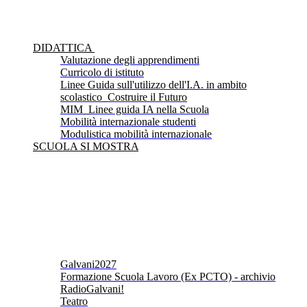
DIDATTICA
Valutazione degli apprendimenti
Curricolo di istituto
Linee Guida sull'utilizzo dell'I.A. in ambito
scolastico_Costruire il Futuro
MIM_Linee guida IA nella Scuola
Mobilità internazionale studenti
Modulistica mobilità internazionale
SCUOLA SI MOSTRA
Galvani2027
Formazione Scuola Lavoro (Ex PCTO) - archivio
RadioGalvani!
Teatro