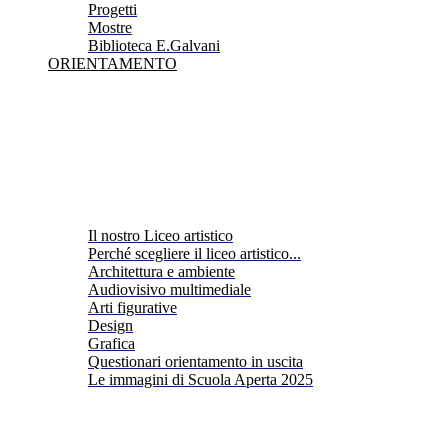
Progetti
Mostre
Biblioteca E.Galvani
ORIENTAMENTO
Il nostro Liceo artistico
Perché scegliere il liceo artistico...
Architettura e ambiente
Audiovisivo multimediale
Arti figurative
Design
Grafica
Questionari orientamento in uscita
Le immagini di Scuola Aperta 2025