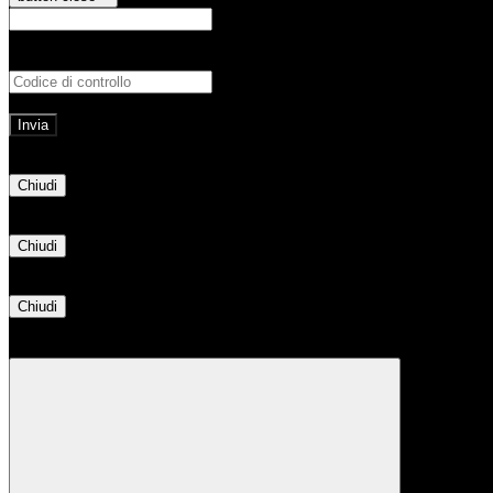
E-mail
Verrà inviato un messaggio all'indirizz
Non hai una e-mail associata al nome utente? Effettua il reset della password tram
E-mail inviata, si prega di controllare la casella di posta elettronica!
Errore
Chiudi
Successo
Chiudi
Informazione
Chiudi
Attendere...
Attendere il completamento dell'operazione...