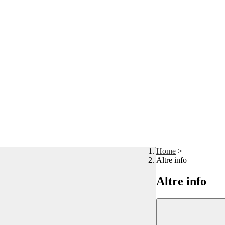
Home
>
Altre info
Altre info