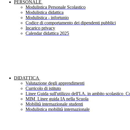
PERSONALE
Modulistica Personale Scolastico
Modulistica didattica
Modulistica - infortunio
Codice di comportamento dei dipendenti pubblici
Incarico privacy
Calendar didattica 2025
DIDATTICA
Valutazione degli apprendimenti
Curricolo di istituto
Linee Guida sull'utilizzo dell'I.A. in ambito scolastico_Co
MIM_Linee guida IA nella Scuola
Mobilità internazionale studenti
Modulistica mobilità internazionale